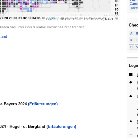
Campa
Roem.
Leaflet
| Tiles © Esri — Esri, DeLorme, NAVTEQ
Chec
karten sind unter einer
Creative Commons-Lizenz
lizenziert!
A
tand
K
U
Lege
te Bayern 2024
(Erläuterungen)
024 - Hügel- u. Bergland
(Erläuterungen)