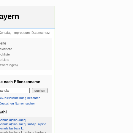
ayern
,
Kontakt
Impressum, Datenschutz
seite
ckbriefe
ckliste
e Liste
swertungen)
e nach Pflanzenname
ß-/Kleinschreibung beachten
Deutschen Namen suchen
wahl
nula alpina Jacq.
nula alpina Jacq. subsp. alpina
nula barbata L.
nula barbata L. subsp. barbata