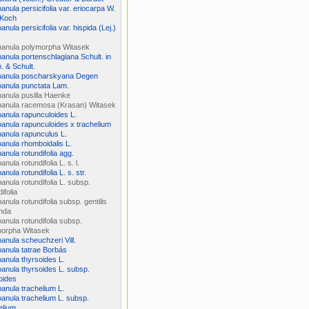
nula persicifolia var. eriocarpa W.
 Koch
nula persicifolia var. hispida (Lej.)
anula polymorpha Witasek
nula portenschlagiana Schult. in
 & Schult.
anula poscharskyana Degen
anula punctata Lam.
nula pusilla Haenke
anula racemosa (Krasan) Witasek
nula rapunculoides L.
nula rapunculoides x trachelium
nula rapunculus L.
nula rhomboidalis L.
nula rotundifolia agg.
nula rotundifolia L. s. l.
nula rotundifolia L. s. str.
nula rotundifolia L. subsp.
ifolia
nula rotundifolia subsp. gentilis
nda
nula rotundifolia subsp.
morpha Witasek
nula scheuchzeri Vill.
nula tatrae Borbás
nula thyrsoides L.
nula thyrsoides L. subsp.
oides
nula trachelium L.
nula trachelium L. subsp.
elium