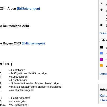
024 - Alpen
(Erläuterungen)
te Deutschland 2018
Detai
Jahr
te Bayern 2003
(Erläuterungen)
enberg
8
= Lichtpflanze
6
= Mäßigwärme- bis Wärmezeiger
Detail
4
= subozeanisch
5
= Frischezeiger
7
= Schwachsäure- bis Schwachbasenzeiger
5
= mäßig stickstoffreiche Standorte anzeigend
Arts
0
= nicht salzertragend
Kart
H
= Hemikryptophyt
Liter
S
= sommergrün
5421
= Arrhenatherion