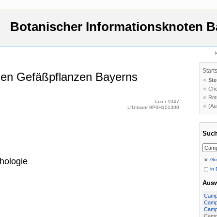
Botanischer Informationsknoten B
Start
 den Gefäßpflanzen Bayerns
Ste
Che
Rot
taxnr 1047
(Au
LfU-taxnr 9P0H101300
Such
hologie
Gro
in 
Aus
Campa
Campa
Campa
Campa