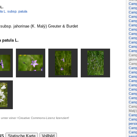
Camp
L.
Campa
a L. subsp. patula
Campa
Camp
Campa
Campa
 subsp. jahorinae (K. Malý) Greuter & Burdet
Campa
Campa
Campa
patula L.
Camp
Campa
Campa
Campa
glome
Campa
Campa
Campa
Campa
Camp
Campa
Campa
Camp
Campa
Campa
Campa
Malý)
Campa
d unter einer
Creative Commons-Lizenz
lizenziert!
Campa
persic
Campa
Campa
us
Statische Karte
Vollbild
sessi