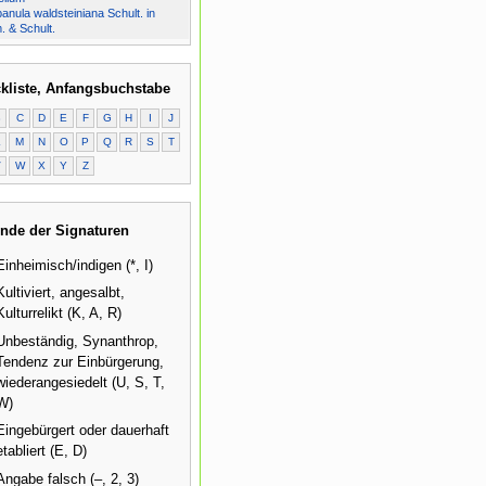
nula waldsteiniana Schult. in
 & Schult.
kliste, Anfangsbuchstabe
B
C
D
E
F
G
H
I
J
L
M
N
O
P
Q
R
S
T
V
W
X
Y
Z
nde der Signaturen
Einheimisch/indigen (*, I)
Kultiviert, angesalbt,
Kulturrelikt (K, A, R)
Unbeständig, Synanthrop,
Tendenz zur Einbürgerung,
wiederangesiedelt (U, S, T,
W)
Eingebürgert oder dauerhaft
etabliert (E, D)
Angabe falsch (–, 2, 3)