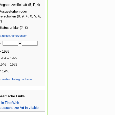
Angabe zweifelhaft (5, F, 4)
Ausgestorben oder
verschollen (8, 9, +, X, V, 6,
7)
Status unklar (?, Z)
ls zu den Abkürzungen
e:
–
> 1999
1984 – 1999
1946 – 1983
< 1946
s zu den Hintergrundkarten
pezifische Links
e in FloraWeb
atursuche zur Art in vifabio