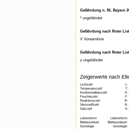
Gefährdung n. RL Bayern 2
* ungefährdet
Gefährdung nach Roter Lis
V Vorwarnliste
Gefährdung nach Roter Lis
u ungefährdet
Zeigerwerte nach Ell
Lichtzahl
L:
Temperaturzahl
T:
Kontinentalitätszahl
K:
Feuchtezahl
F:
Reaktionszahl
R:
Stickstoffzahl
N:
Salzzahl
S:
Lebensform
Lebensform:
Blattausdauer
Blattausdauer:
Soziologie
Soziologie: