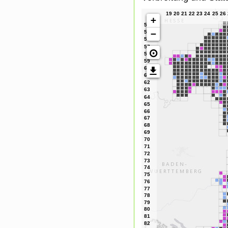
+
−
⊙