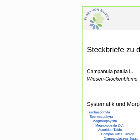
Steckbriefe zu
Campanula patula L.
Wiesen-Glockenblume
Systematik und Morp
Trachaeophyta
Spermatophyta
Magnoliophytina
Magnoliopsida DC.
Asteridae Takht.
Campanulales Lindley
Campanulaceae Juss.