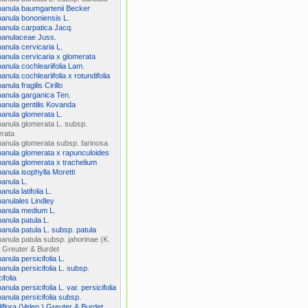
anula baumgartenii Becker
nula bononiensis L.
nula carpatica Jacq.
anulaceae Juss.
nula cervicaria L.
nula cervicaria x glomerata
nula cochleariifolia Lam.
nula cochleariifolia x rotundifolia
nula fragilis Cirillo
anula garganica Ten.
nula gentilis Kovanda
nula glomerata L.
nula glomerata L. subsp.
rata
nula glomerata subsp. farinosa
nula glomerata x rapunculoides
nula glomerata x trachelium
nula isophylla Moretti
anula L.
nula latifolia L.
nulales Lindley
anula medium L.
nula patula L.
nula patula L. subsp. patula
nula patula subsp. jahorinae (K.
 Greuter & Burdet
nula persicifolia L.
nula persicifolia L. subsp.
ifolia
nula persicifolia L. var. persicifolia
nula persicifolia subsp.
liflora (Velen.) Greuter & Burdet