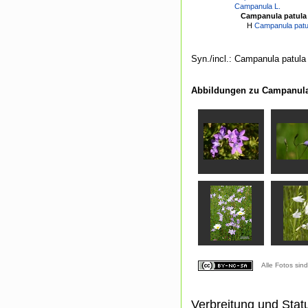
Campanula L.
Campanula patula 
H
Campanula patul
Syn./incl.: Campanula patula
Abbildungen zu Campanula 
Alle Fotos sin
Verbreitung und Stat