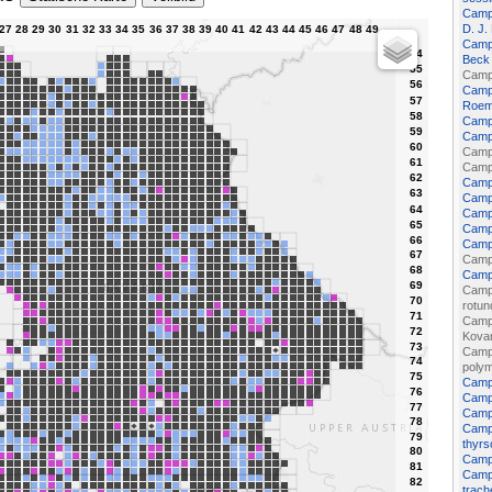
Campa
D. J.
Campa
Beck
Camp
Campa
Roem.
Camp
Camp
Campa
Camp
Campa
Campa
Campa
Campa
Campa
Campa
Campa
Campa
rotund
Campa
Kova
Campa
poly
Campa
Campa
Campa
Campa
thyrs
Campa
Campa
trach