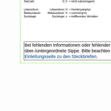
Salzzahl
S:
0
= nicht salzertragend
Lebensform
Lebensform:
H
= Hemikryptophyt
Blattausdauer
Blattausdauer:
S
= sommergrün
Soziologie
Soziologie:
x
= indifferentes Verhalten
Bei fehlenden Informationen oder fehlender
über-/untergeordnete Sippe. Bitte beachten
Einleitungsseite zu den Steckbriefen
.