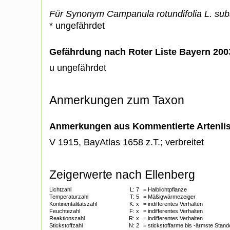
Für Synonym Campanula rotundifolia L. subs
* ungefährdet
Gefährdung nach Roter Liste Bayern 20
u ungefährdet
Anmerkungen zum Taxon
Anmerkungen aus Kommentierte Artenli
V 1915, BayAtlas 1658 z.T.; verbreitet
Zeigerwerte nach Ellenberg
Lichtzahl
L:
7
= Halblichtpflanze
Temperaturzahl
T:
5
= Mäßigwärmezeiger
Kontinentalitätszahl
K:
x
= indifferentes Verhalten
Feuchtezahl
F:
x
= indifferentes Verhalten
Reaktionszahl
R:
x
= indifferentes Verhalten
Stickstoffzahl
N:
2
= stickstoffarme bis -ärmste Stand