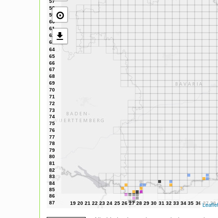
⊙
Leafle