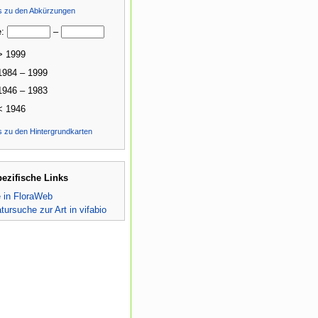
ls zu den Abkürzungen
e:
–
> 1999
1984 – 1999
1946 – 1983
< 1946
s zu den Hintergrundkarten
pezifische Links
e in FloraWeb
atursuche zur Art in vifabio