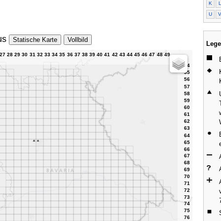
K
U
us
Statische Karte
Vollbild
Lege