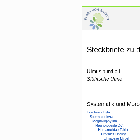
Steckbriefe zu
Ulmus pumila L.
Sibirische Ulme
Systematik und Morp
Trachaeophyta
Spermatophyta
Magnoliophytina
Magnoliopsida DC.
Hamamelidae Takht.
Urticales Lindley
Ulmaceae Mirbel