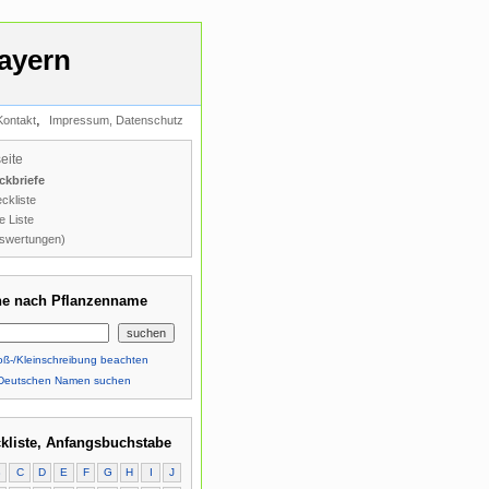
ayern
,
Kontakt
Impressum, Datenschutz
seite
ckbriefe
ckliste
e Liste
swertungen)
e nach Pflanzenname
ß-/Kleinschreibung beachten
Deutschen Namen suchen
kliste, Anfangsbuchstabe
B
C
D
E
F
G
H
I
J