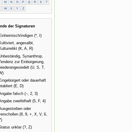
L
M
N
O
P
Q
R
S
T
V
W
X
Y
Z
nde der Signaturen
Einheimisch/indigen (*, I)
Kultiviert, angesalbt,
Kulturrelikt (K, A, R)
Unbeständig, Synanthrop,
Tendenz zur Einbürgerung,
wiederangesiedelt (U, S, T,
W)
Eingebürgert oder dauerhaft
etabliert (E, D)
Angabe falsch (–, 2, 3)
Angabe zweifelhaft (5, F, 4)
Ausgestorben oder
verschollen (8, 9, +, X, V, 6,
7)
Status unklar (?, Z)