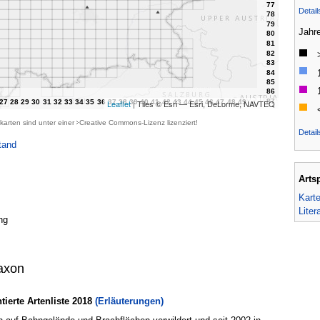
Detai
Jahr
Leaflet
| Tiles © Esri — Esri, DeLorme, NAVTEQ
karten sind unter einer
Creative Commons-Lizenz
lizenziert!
Detail
tand
Arts
Kart
Liter
ng
axon
erte Artenliste 2018
(Erläuterungen)