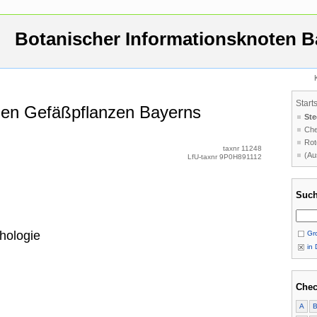
Botanischer Informationsknoten B
Start
 den Gefäßpflanzen Bayerns
Ste
Che
Rot
taxnr 11248
(Au
LfU-taxnr 9P0H891112
Such
hologie
Gro
in 
Chec
A