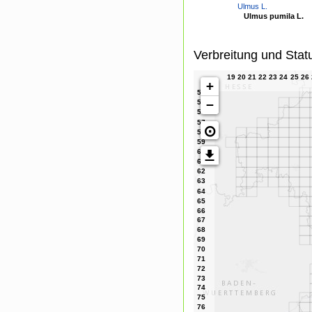
Ulmus L.
Ulmus pumila L.
Verbreitung und Stat
+
−
⊙