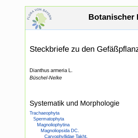
Botanischer 
Steckbriefe zu den Gefäßpfla
Dianthus armeria L.
Büschel-Nelke
Systematik und Morphologie
Trachaeophyta
Spermatophyta
Magnoliophytina
Magnoliopsida DC.
Caryophyllidae Takht.