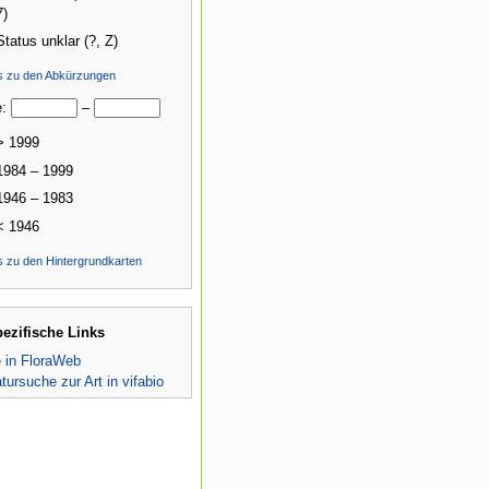
7)
Status unklar (?, Z)
ls zu den Abkürzungen
e:
–
> 1999
1984 – 1999
1946 – 1983
< 1946
s zu den Hintergrundkarten
pezifische Links
e in FloraWeb
atursuche zur Art in vifabio