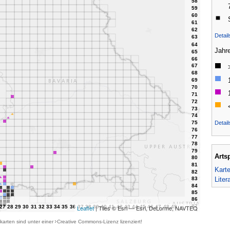
Detai
Jahr
Detail
Arts
Kart
Liter
Leaflet
| Tiles © Esri — Esri, DeLorme, NAVTEQ
karten sind unter einer
Creative Commons-Lizenz
lizenziert!