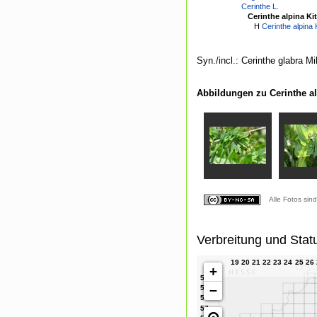
Cerinthe L.
Cerinthe alpina Kit
H
Cerinthe alpina 
Syn./incl.: Cerinthe glabra Mil
Abbildungen zu Cerinthe alp
Alle Fotos sin
Verbreitung und Stat
+
−
⊙