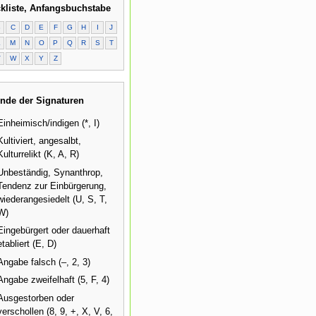
kliste, Anfangsbuchstabe
B
C
D
E
F
G
H
I
J
L
M
N
O
P
Q
R
S
T
V
W
X
Y
Z
nde der Signaturen
Einheimisch/indigen (*, I)
Kultiviert, angesalbt,
Kulturrelikt (K, A, R)
Unbeständig, Synanthrop,
Tendenz zur Einbürgerung,
wiederangesiedelt (U, S, T,
W)
Eingebürgert oder dauerhaft
etabliert (E, D)
Angabe falsch (–, 2, 3)
Angabe zweifelhaft (5, F, 4)
Ausgestorben oder
verschollen (8, 9, +, X, V, 6,