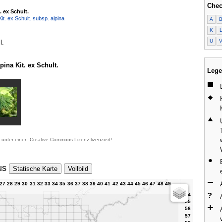
Chec
. ex Schult.
Kit. ex Schult. subsp. alpina
A
K
U
l.
ina Kit. ex Schult.
Lege
d unter einer
Creative Commons-Lizenz
lizenziert!
us
Statische Karte
Vollbild