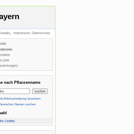
ayern
,
Kontakt
Impressum, Datenschutz
seite
ckbriefe
ckliste
e Liste
swertungen)
e nach Pflanzenname
ß-/Kleinschreibung beachten
Deutschen Namen suchen
wahl
es Lindley