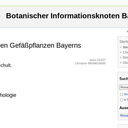
Botanischer Informationsknoten B
Start
 den Gefäßpflanzen Bayerns
Ste
Che
Rot
taxnr 21227
(Au
LfU-taxnr 9P0H814000
chult.
Such
hologie
Gro
in 
Aus
Rosal