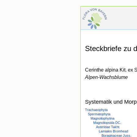
Steckbriefe zu
Cerinthe alpina Kit. ex S
Alpen-Wachsblume
Systematik und Morp
Trachaeophyta
Spermatophyta
Magnoliophytina
Magnoliopsida DC.
Asteridae Takht.
Lamiales Bromhead
Boraginaceae Juss.