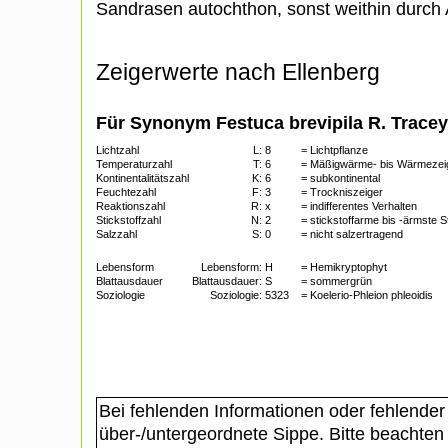
Sandrasen autochthon, sonst weithin durch
Zeigerwerte nach Ellenberg
Für Synonym Festuca brevipila R. Tracey
Lichtzahl
L:
8
= Lichtpflanze
Temperaturzahl
T:
6
= Mäßigwärme- bis Wärmezei
Kontinentalitätszahl
K:
6
= subkontinental
Feuchtezahl
F:
3
= Trockniszeiger
Reaktionszahl
R:
x
= indifferentes Verhalten
Stickstoffzahl
N:
2
= stickstoffarme bis -ärmste 
Salzzahl
S:
0
= nicht salzertragend
Lebensform
Lebensform:
H
= Hemikryptophyt
Blattausdauer
Blattausdauer:
S
= sommergrün
Soziologie
Soziologie:
5323
= Koelerio-Phleion phleoidis
Bei fehlenden Informationen oder fehlender
über-/untergeordnete Sippe. Bitte beachten