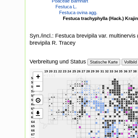
Poaceae Barnhart
Festuca L.
Festuca ovina agg.
Festuca trachyphylla (Hack.) Kraji
Syn./incl.: Festuca brevipila var. multinervi
brevipila R. Tracey
Verbreitung und Status
Statische Karte
Vollbild
+
−
⊙