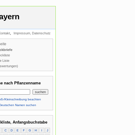
ayern
,
Kontakt
Impressum, Datenschutz
seite
ckbriefe
ckliste
e Liste
swertungen)
e nach Pflanzenname
ß-/Kleinschreibung beachten
Deutschen Namen suchen
kliste, Anfangsbuchstabe
B
C
D
E
F
G
H
I
J