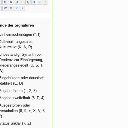
L
M
N
O
P
Q
R
S
T
V
W
X
Y
Z
nde der Signaturen
Einheimisch/indigen (*, I)
Kultiviert, angesalbt,
Kulturrelikt (K, A, R)
Unbeständig, Synanthrop,
Tendenz zur Einbürgerung,
wiederangesiedelt (U, S, T,
W)
Eingebürgert oder dauerhaft
etabliert (E, D)
Angabe falsch (–, 2, 3)
Angabe zweifelhaft (5, F, 4)
Ausgestorben oder
verschollen (8, 9, +, X, V, 6,
7)
Status unklar (?, Z)