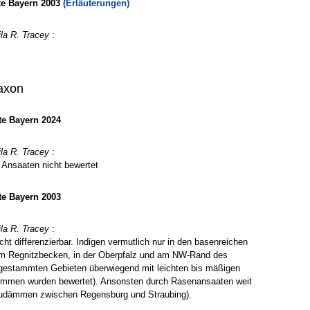
te Bayern 2003
(Erläuterungen)
la R. Tracey
:
axon
e Bayern 2024
la R. Tracey
:
Ansaaten nicht bewertet
e Bayern 2003
la R. Tracey
:
cht differenzierbar. Indigen vermutlich nur in den basenreichen
im Regnitzbecken, in der Oberpfalz und am NW-Rand des
angestammten Gebieten überwiegend mit leichten bis mäßigen
ommen wurden bewertet). Ansonsten durch Rasenansaaten weit
naudämmen zwischen Regensburg und Straubing).