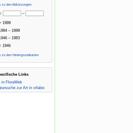
ls zu den Abkürzungen
e:
–
> 1999
1984 – 1999
1946 – 1983
< 1946
s zu den Hintergrundkarten
pezifische Links
e in FloraWeb
atursuche zur Art in vifabio