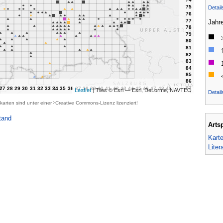
Detai
Jahr
Leaflet
| Tiles © Esri — Esri, DeLorme, NAVTEQ
Detail
karten sind unter einer
Creative Commons-Lizenz
lizenziert!
tand
Arts
Kart
Liter