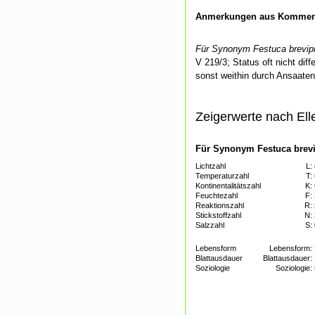
Anmerkungen aus Kommenti
Für Synonym Festuca brevipi
V 219/3; Status oft nicht dif
sonst weithin durch Ansaate
Zeigerwerte nach Ell
Für Synonym Festuca brevip
Lichtzahl
L:
Temperaturzahl
T:
Kontinentalitätszahl
K:
Feuchtezahl
F:
Reaktionszahl
R:
Stickstoffzahl
N:
Salzzahl
S:
Lebensform
Lebensform:
Blattausdauer
Blattausdauer:
Soziologie
Soziologie: