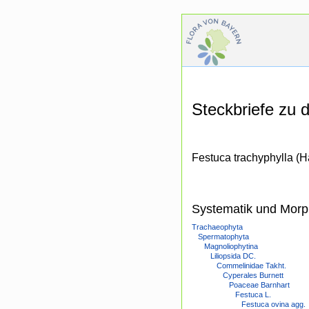
Steckbriefe zu
Festuca trachyphylla (H
Systematik und Morp
Trachaeophyta
Spermatophyta
Magnoliophytina
Liliopsida DC.
Commelinidae Takht.
Cyperales Burnett
Poaceae Barnhart
Festuca L.
Festuca ovina agg.