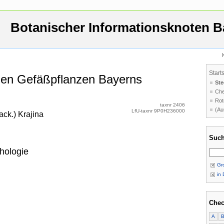
Botanischer Informationsknoten B
Start
 den Gefäßpflanzen Bayerns
Ste
Che
Rot
taxnr 2406
(Au
LfU-taxnr 9P0H236000
ack.) Krajina
Such
hologie
Gro
in 
Chec
A