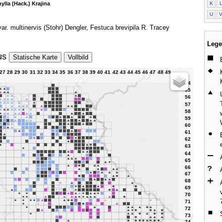
K
ylla (Hack.) Krajina
U
var. multinervis (Stohr) Dengler, Festuca brevipila R. Tracey
Lege
us
Statische Karte
Vollbild