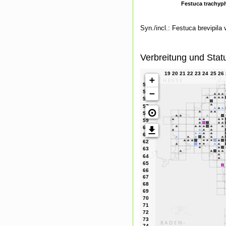
Festuca trachyph
Syn./incl.: Festuca brevipila 
Verbreitung und Stat
+
−
⊙