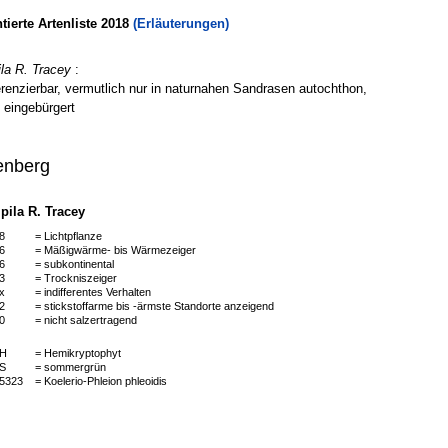
erte Artenliste 2018
(Erläuterungen)
la R. Tracey
:
ferenzierbar, vermutlich nur in naturnahen Sandrasen autochthon,
n eingebürgert
enberg
ila R. Tracey
8
= Lichtpflanze
6
= Mäßigwärme- bis Wärmezeiger
6
= subkontinental
3
= Trockniszeiger
x
= indifferentes Verhalten
2
= stickstoffarme bis -ärmste Standorte anzeigend
0
= nicht salzertragend
H
= Hemikryptophyt
S
= sommergrün
5323
= Koelerio-Phleion phleoidis