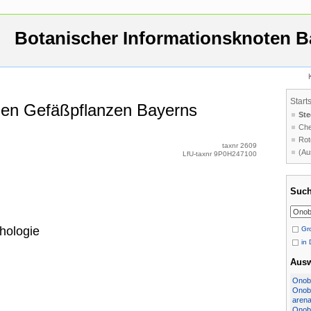
Botanischer Informationsknoten B
Start
 den Gefäßpflanzen Bayerns
Ste
Che
Rot
taxnr 2609
(Au
LfU-taxnr 9P0H247100
Such
hologie
Gro
in 
Aus
Onobr
Onobr
arena
Onobr