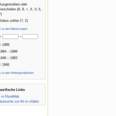
Ausgestorben oder
verschollen (8, 9, +, X, V, 6,
7)
Status unklar (?, Z)
ls zu den Abkürzungen
e:
–
> 1999
1984 – 1999
1946 – 1983
< 1946
s zu den Hintergrundkarten
pezifische Links
e in FloraWeb
atursuche zur Art in vifabio