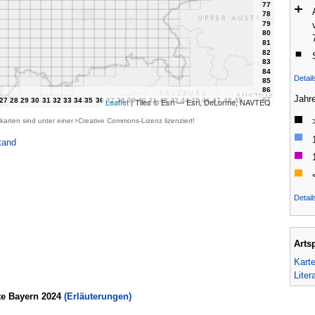
Detai
Jahr
Leaflet
| Tiles © Esri — Esri, DeLorme, NAVTEQ
karten sind unter einer
Creative Commons-Lizenz
lizenziert!
tand
Detail
Arts
Kart
Liter
te Bayern 2024
(Erläuterungen)