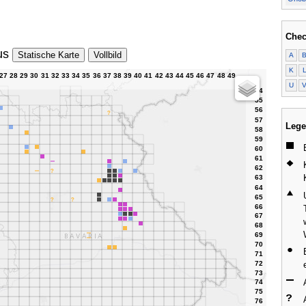
Chec
us
Statische Karte
Vollbild
A
K
U
Lege