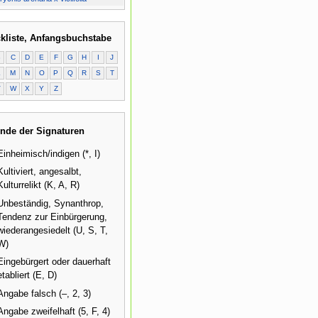
kliste, Anfangsbuchstabe
B
C
D
E
F
G
H
I
J
L
M
N
O
P
Q
R
S
T
V
W
X
Y
Z
nde der Signaturen
Einheimisch/indigen (*, I)
Kultiviert, angesalbt,
Kulturrelikt (K, A, R)
Unbeständig, Synanthrop,
Tendenz zur Einbürgerung,
wiederangesiedelt (U, S, T,
W)
Eingebürgert oder dauerhaft
etabliert (E, D)
Angabe falsch (–, 2, 3)
Angabe zweifelhaft (5, F, 4)