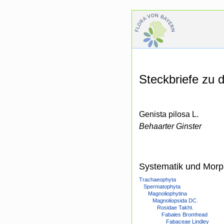
Steckbriefe zu
Genista pilosa L.
Behaarter Ginster
Systematik und Morp
Trachaeophyta
Spermatophyta
Magnoliophytina
Magnoliopsida DC.
Rosidae Takht.
Fabales Bromhead
Fabaceae Lindley