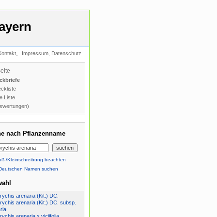
ayern
,
Kontakt
Impressum, Datenschutz
seite
ckbriefe
ckliste
e Liste
swertungen)
e nach Pflanzenname
ß-/Kleinschreibung beachten
Deutschen Namen suchen
wahl
ychis arenaria (Kit.) DC.
ychis arenaria (Kit.) DC. subsp.
ria
ychis arenaria x viciifolia