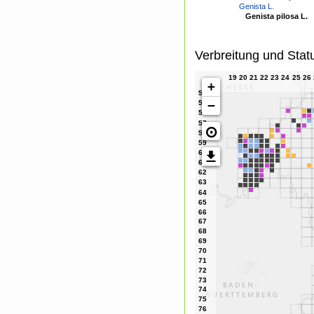
Genista L.
Genista pilosa L.
Verbreitung und Stat
+
−
⊙