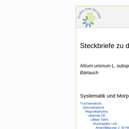
Steckbriefe zu
Allium ursinum L. subsp
Bärlauch
Systematik und Morp
Trachaeophyta
Spermatophyta
Magnoliophytina
Liliopsida DC.
Liliidae Takht.
Asparagales Link
Amaryllidaceae J. St-Hil