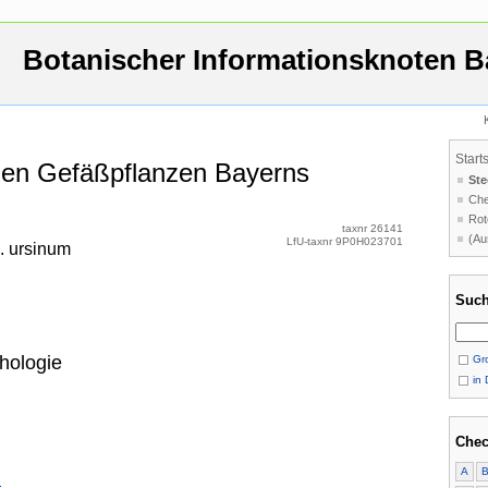
Botanischer Informationsknoten B
Start
 den Gefäßpflanzen Bayerns
Ste
Che
Rot
taxnr 26141
(Au
LfU-taxnr 9P0H023701
. ursinum
Such
hologie
Gro
in 
Chec
A
.