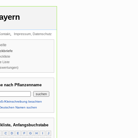
ayern
,
Kontakt
Impressum, Datenschutz
seite
ckbriefe
ckliste
e Liste
swertungen)
e nach Pflanzenname
ß-/Kleinschreibung beachten
Deutschen Namen suchen
kliste, Anfangsbuchstabe
B
C
D
E
F
G
H
I
J