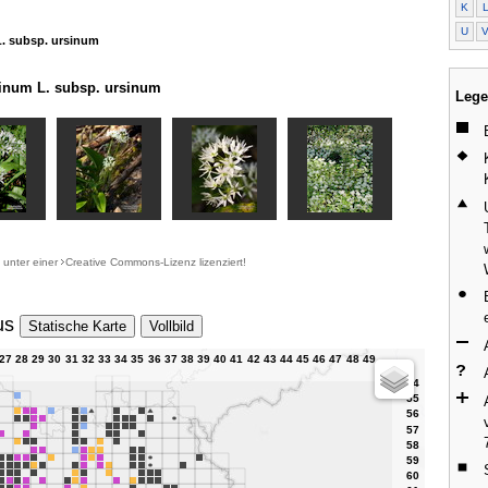
K
U
L. subsp. ursinum
inum L. subsp. ursinum
Lege
d unter einer
Creative Commons-Lizenz
lizenziert!
us
Statische Karte
Vollbild