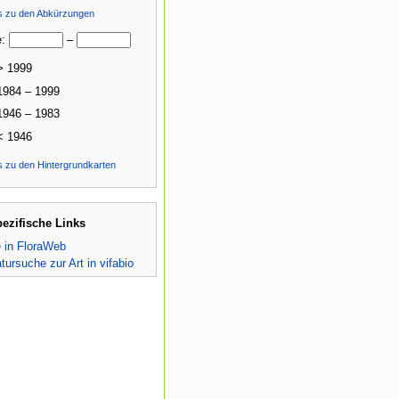
ls zu den Abkürzungen
e:
–
> 1999
1984 – 1999
1946 – 1983
< 1946
s zu den Hintergrundkarten
pezifische Links
e in FloraWeb
atursuche zur Art in vifabio