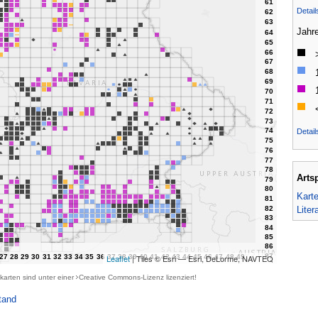
Detai
Jahr
Detail
Arts
Kart
Liter
Leaflet
| Tiles © Esri — Esri, DeLorme, NAVTEQ
karten sind unter einer
Creative Commons-Lizenz
lizenziert!
tand