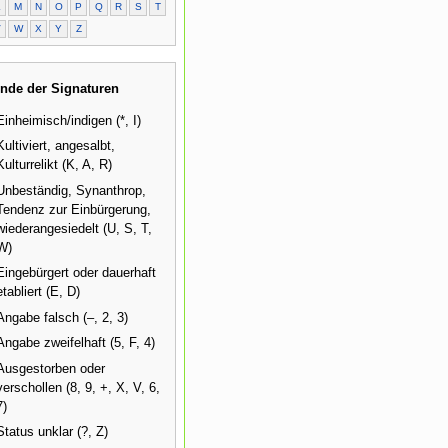
L
M
N
O
P
Q
R
S
T
V
W
X
Y
Z
nde der Signaturen
Einheimisch/indigen (*, I)
Kultiviert, angesalbt,
Kulturrelikt (K, A, R)
Unbeständig, Synanthrop,
Tendenz zur Einbürgerung,
wiederangesiedelt (U, S, T,
W)
Eingebürgert oder dauerhaft
etabliert (E, D)
Angabe falsch (–, 2, 3)
Angabe zweifelhaft (5, F, 4)
Ausgestorben oder
verschollen (8, 9, +, X, V, 6,
7)
Status unklar (?, Z)