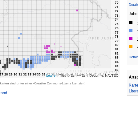
Detai
Jahr
Detail
Leaflet
| Tiles © Esri — Esri, DeLorme, NAVTEQ
Arts
karten sind unter einer
Creative Commons-Lizenz
lizenziert!
Kart
Liter
tand