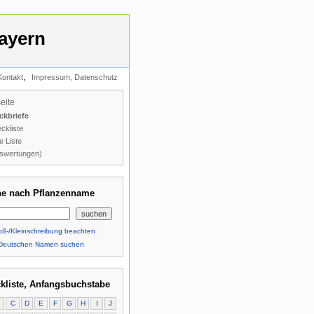
ayern
,
Kontakt
Impressum, Datenschutz
seite
ckbriefe
ckliste
e Liste
swertungen)
e nach Pflanzenname
ß-/Kleinschreibung beachten
Deutschen Namen suchen
kliste, Anfangsbuchstabe
B
C
D
E
F
G
H
I
J