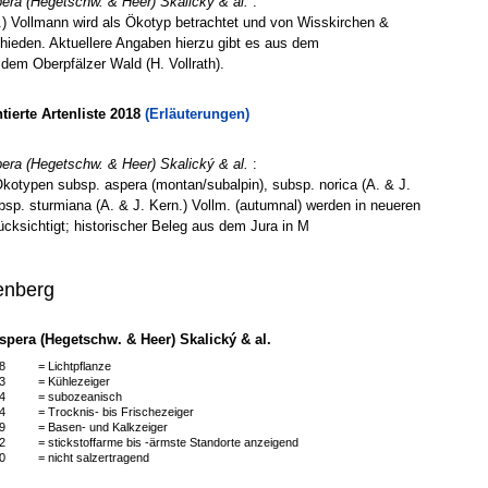
era (Hegetschw. & Heer) Skalický & al.
:
.) Vollmann wird als Ökotyp betrachtet und von Wisskirchen &
chieden. Aktuellere Angaben hierzu gibt es aus dem
dem Oberpfälzer Wald (H. Vollrath).
erte Artenliste 2018
(Erläuterungen)
era (Hegetschw. & Heer) Skalický & al.
:
kotypen subsp. aspera (montan/subalpin), subsp. norica (A. & J.
ubsp. sturmiana (A. & J. Kern.) Vollm. (autumnal) werden in neueren
ücksichtigt; historischer Beleg aus dem Jura in M
enberg
pera (Hegetschw. & Heer) Skalický & al.
8
= Lichtpflanze
3
= Kühlezeiger
4
= subozeanisch
4
= Trocknis- bis Frischezeiger
9
= Basen- und Kalkzeiger
2
= stickstoffarme bis -ärmste Standorte anzeigend
0
= nicht salzertragend