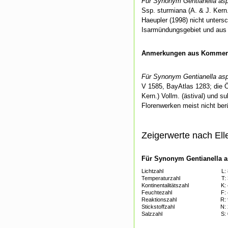
Für Synonym Gentianella asp
Ssp. sturmiana (A. & J. Kern
Haeupler (1998) nicht unters
Isarmündungsgebiet und aus 
Anmerkungen aus Kommenti
Für Synonym Gentianella asp
V 1585, BayAtlas 1283; die Ö
Kern.) Vollm. (ästival) und s
Florenwerken meist nicht ber
Zeigerwerte nach Ell
Für Synonym Gentianella as
Lichtzahl
L:
Temperaturzahl
T:
Kontinentalitätszahl
K:
Feuchtezahl
F:
Reaktionszahl
R:
Stickstoffzahl
N:
Salzzahl
S: