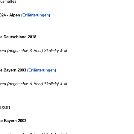
 Ausmaßes
024 - Alpen
(Erläuterungen)
te Deutschland 2018
era (Hegetschw. & Heer) Skalický & al.
:
te Bayern 2003
(Erläuterungen)
era (Hegetschw. & Heer) Skalický & al.
:
axon
e Bayern 2003