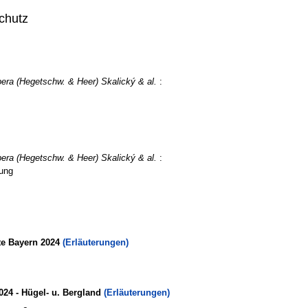
chutz
era (Hegetschw. & Heer) Skalický & al.
:
era (Hegetschw. & Heer) Skalický & al.
:
ung
te Bayern 2024
(Erläuterungen)
024 - Hügel- u. Bergland
(Erläuterungen)