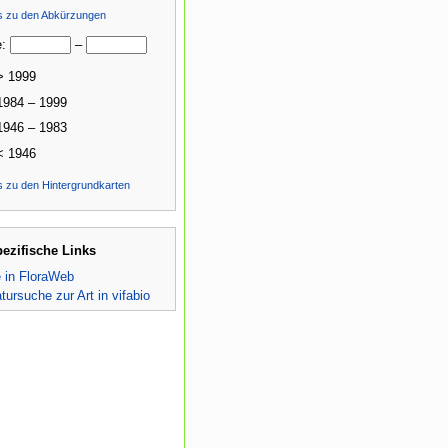
ls zu den Abkürzungen
e:
–
> 1999
1984 – 1999
1946 – 1983
< 1946
s zu den Hintergrundkarten
pezifische Links
e in FloraWeb
atursuche zur Art in vifabio