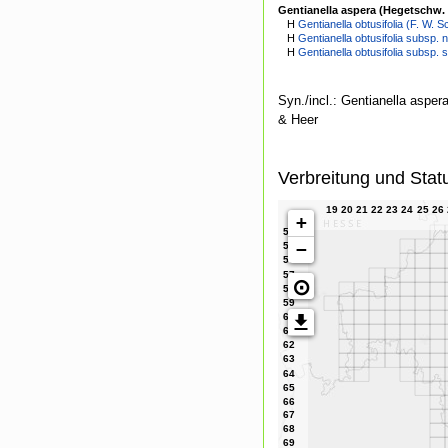
Gentianella aspera (Hegetschw. &
H
Gentianella obtusifolia (F. W. S
H
Gentianella obtusifolia subsp. 
H
Gentianella obtusifolia subsp. 
Syn./incl.: Gentianella aspe
& Heer
Verbreitung und Stat
+
−
⊙