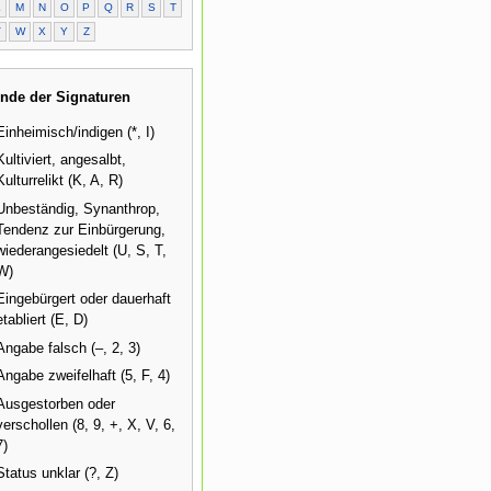
L
M
N
O
P
Q
R
S
T
V
W
X
Y
Z
nde der Signaturen
Einheimisch/indigen (*, I)
Kultiviert, angesalbt,
Kulturrelikt (K, A, R)
Unbeständig, Synanthrop,
Tendenz zur Einbürgerung,
wiederangesiedelt (U, S, T,
W)
Eingebürgert oder dauerhaft
etabliert (E, D)
Angabe falsch (–, 2, 3)
Angabe zweifelhaft (5, F, 4)
Ausgestorben oder
verschollen (8, 9, +, X, V, 6,
7)
Status unklar (?, Z)