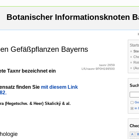
Botanischer Informationsknoten B
Start
 den Gefäßpflanzen Bayerns
Ste
Che
Rot
taxnr 2659
(Au
LfU-taxnr 9P0H199500
te Taxnr bezeichnet ein
Such
ensatz finden Sie
mit diesem Link
82.
Gro
a (Hegetschw. & Heer) Skalický & al.
in 
Chec
hologie
A