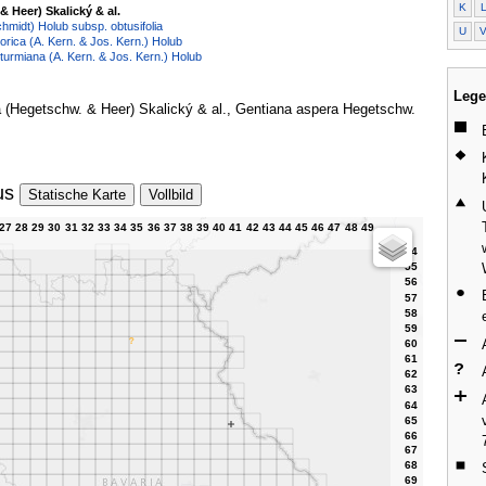
K
 Heer) Skalický & al.
chmidt) Holub subsp. obtusifolia
U
norica (A. Kern. & Jos. Kern.) Holub
sturmiana (A. Kern. & Jos. Kern.) Holub
Lege
ra (Hegetschw. & Heer) Skalický & al., Gentiana aspera Hegetschw.
us
Statische Karte
Vollbild