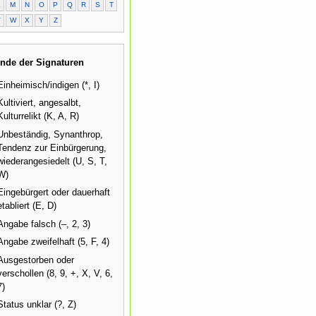
L
M
N
O
P
Q
R
S
T
V
W
X
Y
Z
nde der Signaturen
Einheimisch/indigen (*, I)
Kultiviert, angesalbt,
Kulturrelikt (K, A, R)
Unbeständig, Synanthrop,
Tendenz zur Einbürgerung,
wiederangesiedelt (U, S, T,
W)
Eingebürgert oder dauerhaft
etabliert (E, D)
Angabe falsch (–, 2, 3)
Angabe zweifelhaft (5, F, 4)
Ausgestorben oder
verschollen (8, 9, +, X, V, 6,
7)
Status unklar (?, Z)