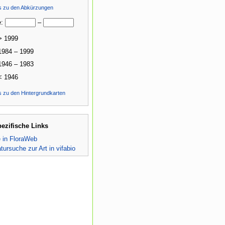
ls zu den Abkürzungen
e:
–
> 1999
1984 – 1999
1946 – 1983
< 1946
s zu den Hintergrundkarten
pezifische Links
e in FloraWeb
atursuche zur Art in vifabio