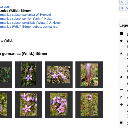
K
ca agg.
U
anica (Willd.) Börner
ermanica subsp. saxonica W. Hempel
ermanica subsp. semleri (Vollm.) Holub
rmanica subsp. solstitialis (Wettst.) J. Holub
Lege
ermanica (Willd.) Börner subsp. germanica
a Willd.
 germanica (Willd.) Börner