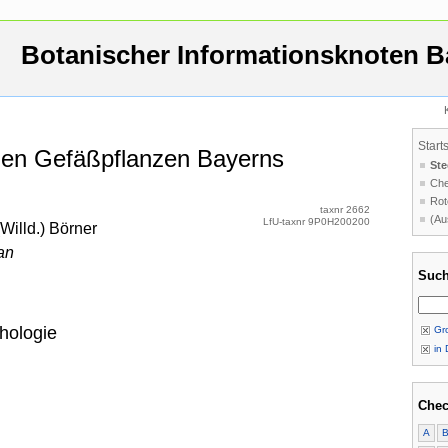
Botanischer Informationsknoten B
Start
 den Gefäßpflanzen Bayerns
Ste
Che
Rot
taxnr 2662
(Au
LfU-taxnr 9P0H200200
Willd.) Börner
an
Such
hologie
Gro
in 
Chec
A