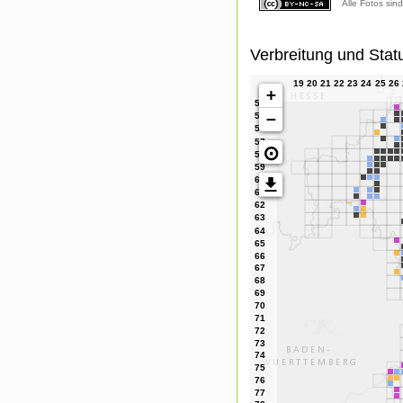
Alle Fotos sin
Verbreitung und Stat
+
−
⊙