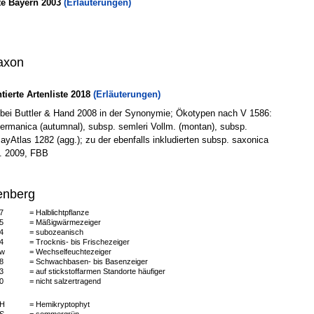
te Bayern 2003
(Erläuterungen)
axon
erte Artenliste 2018
(Erläuterungen)
n bei Buttler & Hand 2008 in der Synonymie; Ökotypen nach V 1586:
ermanica (autumnal), subsp. semleri Vollm. (montan), subsp.
, BayAtlas 1282 (agg.); zu der ebenfalls inkludierten subsp. saxonica
al. 2009, FBB
enberg
7
= Halblichtpflanze
5
= Mäßigwärmezeiger
4
= subozeanisch
4
= Trocknis- bis Frischezeiger
w
= Wechselfeuchtezeiger
8
= Schwachbasen- bis Basenzeiger
3
= auf stickstoffarmen Standorte häufiger
0
= nicht salzertragend
H
= Hemikryptophyt