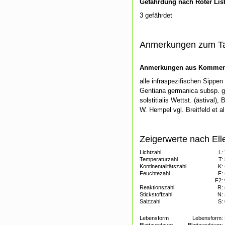
Gefährdung nach Roter Lis
3 gefährdet
Anmerkungen zum T
Anmerkungen aus Kommenti
alle infraspezifischen Sippe
Gentiana germanica subsp. g
solstitialis Wettst. (ästival)
W. Hempel vgl. Breitfeld et 
Zeigerwerte nach Ell
Lichtzahl
L:
Temperaturzahl
T:
Kontinentalitätszahl
K:
Feuchtezahl
F:
F2:
Reaktionszahl
R:
Stickstoffzahl
N:
Salzzahl
S:
Lebensform
Lebensform: