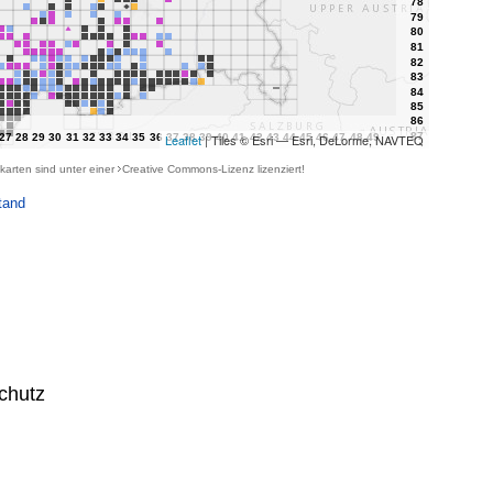
Leaflet
| Tiles © Esri — Esri, DeLorme, NAVTEQ
karten sind unter einer
Creative Commons-Lizenz
lizenziert!
tand
chutz