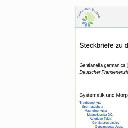
Steckbriefe zu
Gentianella germanica (
Deutscher Fransenenzi
Systematik und Morp
Trachaeophyta
Spermatophyta
Magnoliophytina
Magnoliopsida DC.
Asteridae Takht.
Gentianales Lindley
Gentianaceae Juss.