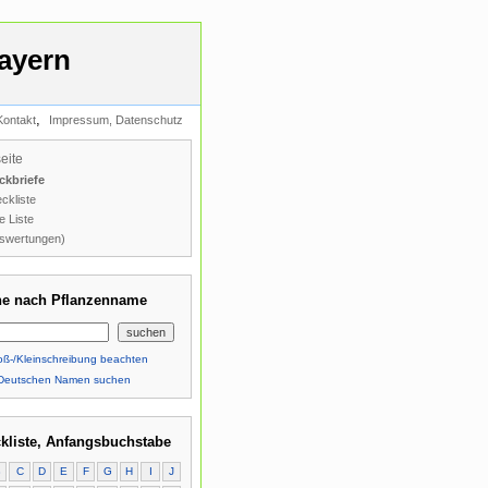
ayern
,
Kontakt
Impressum, Datenschutz
seite
ckbriefe
ckliste
e Liste
swertungen)
e nach Pflanzenname
ß-/Kleinschreibung beachten
Deutschen Namen suchen
kliste, Anfangsbuchstabe
B
C
D
E
F
G
H
I
J