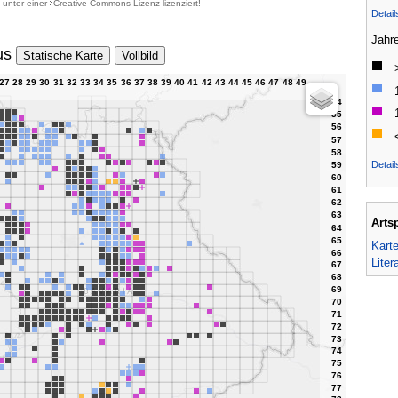
d unter einer
Creative Commons-Lizenz
lizenziert!
Detai
Jahr
us
Statische Karte
Vollbild
Detail
Arts
Kart
Liter