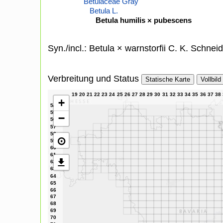
Betulaceae Gray
Betula L.
Betula humilis × pubescens
Syn./incl.: Betula × warnstorfii C. K. Schneid
Verbreitung und Status
Statische Karte
Vollbild
+
−
⊙