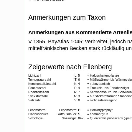
Anmerkungen zum Taxon
Anmerkungen aus Kommentierte Artenli
V 1355, BayAtlas 1045; verbreitet, jedoch 
mittelfränkischen Becken stark rückläufig 
Zeigerwerte nach Ellenberg
Lichtzahl
L:
5
= Halbschattenpflanze
Temperaturzahl
T:
6
= Mäßigwärme- bis Wärmezeig
Kontinentalitätszahl
K:
4
= subozeanisch
Feuchtezahl
F:
4
= Trocknis- bis Frischezeiger
Reaktionszahl
R:
7
= Schwachsäure- bis Schwach
Stickstoffzahl
N:
3
= auf stickstoffarmen Standorte
Salzzahl
S:
0
= nicht salzertragend
Lebensform
Lebensform:
H
= Hemikryptophyt
Blattausdauer
Blattausdauer:
S
= sommergrün
Soziologie
Soziologie:
842
= Quercetalia pubescenti (-pet