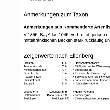
Anmerkungen zum Taxon
Anmerkungen aus Kommentierte Artenli
V 1355, BayAtlas 1045; verbreitet, jedoch 
mittelfränkischen Becken stark rückläufig 
Zeigerwerte nach Ellenberg
Lichtzahl
L:
5
= Halbschattenpflanze
Temperaturzahl
T:
6
= Mäßigwärme- bis Wärmezeig
Kontinentalitätszahl
K:
4
= subozeanisch
Feuchtezahl
F:
4
= Trocknis- bis Frischezeiger
Reaktionszahl
R:
7
= Schwachsäure- bis Schwach
Stickstoffzahl
N:
3
= auf stickstoffarmen Standorte
Salzzahl
S:
0
= nicht salzertragend
Lebensform
Lebensform:
H
= Hemikryptophyt
Blattausdauer
Blattausdauer:
S
= sommergrün
Soziologie
Soziologie:
842
= Quercetalia pubescenti (-pet