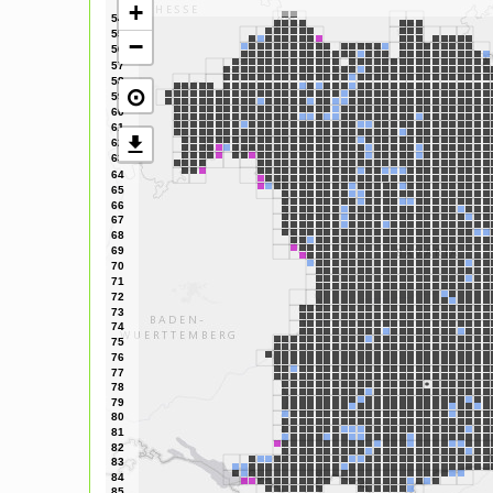
+
−
⊙