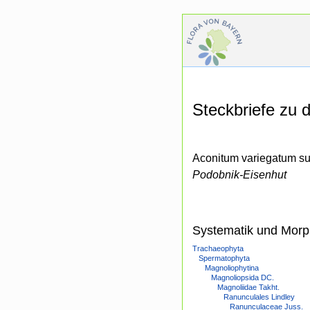
Steckbriefe zu
Aconitum variegatum su
Podobnik-Eisenhut
Systematik und Morp
Trachaeophyta
Spermatophyta
Magnoliophytina
Magnoliopsida DC.
Magnoliidae Takht.
Ranunculales Lindley
Ranunculaceae Juss.