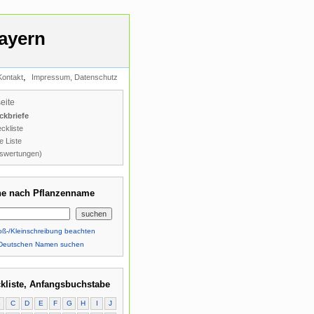
ayern
,
Kontakt
Impressum, Datenschutz
seite
ckbriefe
ckliste
e Liste
swertungen)
e nach Pflanzenname
ß-/Kleinschreibung beachten
Deutschen Namen suchen
kliste, Anfangsbuchstabe
B
C
D
E
F
G
H
I
J