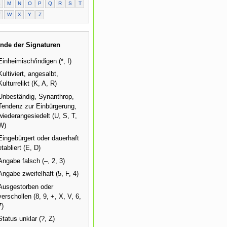
L
M
N
O
P
Q
R
S
T
V
W
X
Y
Z
nde der Signaturen
Einheimisch/indigen (*, I)
Kultiviert, angesalbt,
Kulturrelikt (K, A, R)
Unbeständig, Synanthrop,
Tendenz zur Einbürgerung,
wiederangesiedelt (U, S, T,
W)
Eingebürgert oder dauerhaft
etabliert (E, D)
Angabe falsch (–, 2, 3)
Angabe zweifelhaft (5, F, 4)
Ausgestorben oder
verschollen (8, 9, +, X, V, 6,
7)
Status unklar (?, Z)