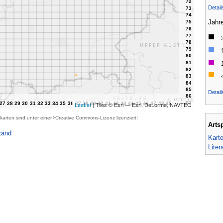
Detai
Jahr
Detail
Leaflet
| Tiles © Esri — Esri, DeLorme, NAVTEQ
karten sind unter einer
Creative Commons-Lizenz
lizenziert!
Arts
tand
Kart
Liter