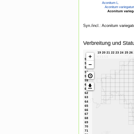
Aconitum L.
Aconitum variegatu
Aconitum varieg
Syn./incl.: Aconitum varieg
Verbreitung und Stat
+
−
⊙