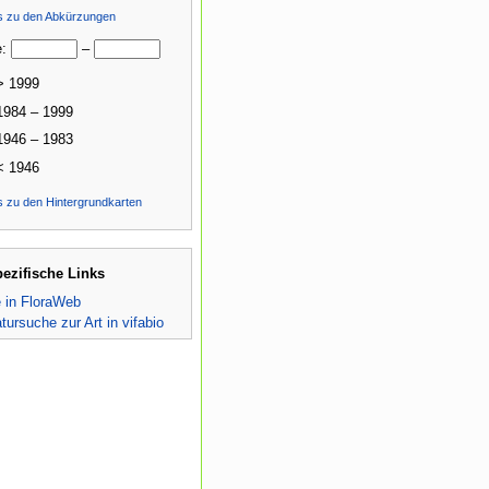
ls zu den Abkürzungen
e:
–
> 1999
1984 – 1999
1946 – 1983
< 1946
s zu den Hintergrundkarten
pezifische Links
e in FloraWeb
atursuche zur Art in vifabio