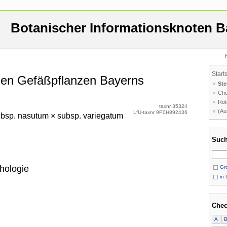
Botanischer Informationsknoten B
Start
 den Gefäßpflanzen Bayerns
Ste
Che
Rot
taxnr 35324
(Au
LfU-taxnr 9P0H892436
bsp. nasutum × subsp. variegatum
Such
hologie
Gro
in 
Chec
A