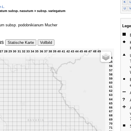
K
m L.
U
atum subsp. nasutum × subsp. variegatum
atum subsp. podobnikianum Mucher
Lege
us
Statische Karte
Vollbild