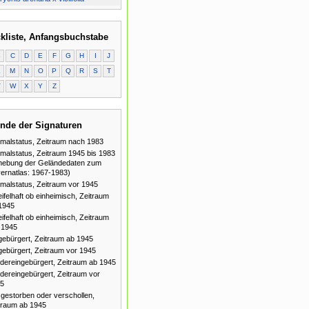
kliste, Anfangsbuchstabe
B
C
D
E
F
G
H
I
J
L
M
N
O
P
Q
R
S
T
V
W
X
Y
Z
nde der Signaturen
malstatus, Zeitraum nach 1983
malstatus, Zeitraum 1945 bis 1983
hebung der Geländedaten zum
ernatlas: 1967-1983)
malstatus, Zeitraum vor 1945
ifelhaft ob einheimisch, Zeitraum
1945
ifelhaft ob einheimisch, Zeitraum
 1945
gebürgert, Zeitraum ab 1945
gebürgert, Zeitraum vor 1945
dereingebürgert, Zeitraum ab 1945
dereingebürgert, Zeitraum vor
5
gestorben oder verschollen,
traum ab 1945