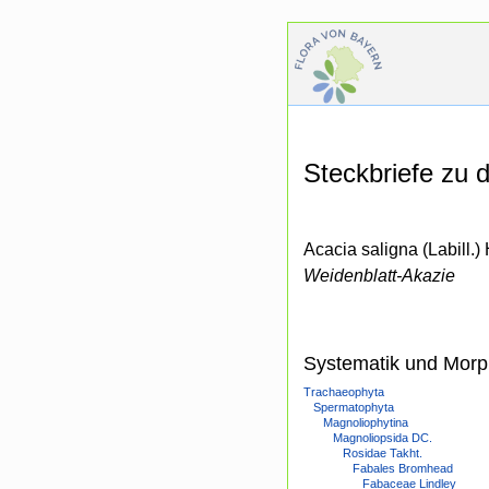
Steckbriefe zu
Acacia saligna (Labill.)
Weidenblatt-Akazie
Systematik und Morp
Trachaeophyta
Spermatophyta
Magnoliophytina
Magnoliopsida DC.
Rosidae Takht.
Fabales Bromhead
Fabaceae Lindley