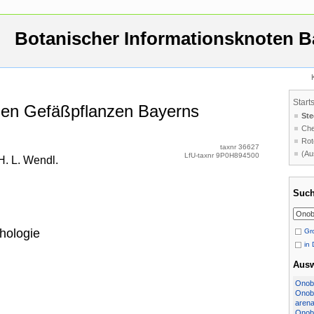
Botanischer Informationsknoten B
Start
 den Gefäßpflanzen Bayerns
Ste
Che
Rot
taxnr 36627
(Au
LfU-taxnr 9P0H894500
 H. L. Wendl.
Such
hologie
Gro
in 
Aus
Onobr
Onobr
arena
Onobr