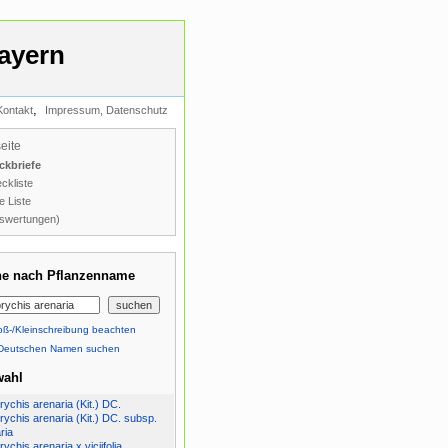
ayern
,
Kontakt
Impressum, Datenschutz
seite
ckbriefe
ckliste
e Liste
swertungen)
e nach Pflanzenname
ß-/Kleinschreibung beachten
Deutschen Namen suchen
wahl
ychis arenaria (Kit.) DC.
ychis arenaria (Kit.) DC. subsp.
ria
ychis arenaria x viciifolia