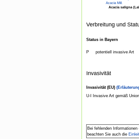
Acacia Mill.
Acacia saligna (Lab
Verbreitung und Stat
Status in Bayern
P
potentiell invasive Art
Invasivität
Invasivität (EU)
(Erläuterun
U-I Invasive Art gemäß Union
Bei fehlenden Informationen 
beachten Sie auch die
Einle