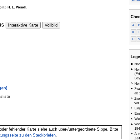
ill.) H. L. Wendl.
Chec
us
Interaktive Karte
Vollbild
A
K
U
Lege
Nor
Nor
(Er
Bay
Nor
gen)
Zwe
ab 
sliste
Zwe
vor
Ein
Ein
Wie
Wie
194
oder fehlender Karte siehe auch über-/untergeordnete Sippe. Bitte
Aus
itungsseite zu den Steckbriefen
.
Zei