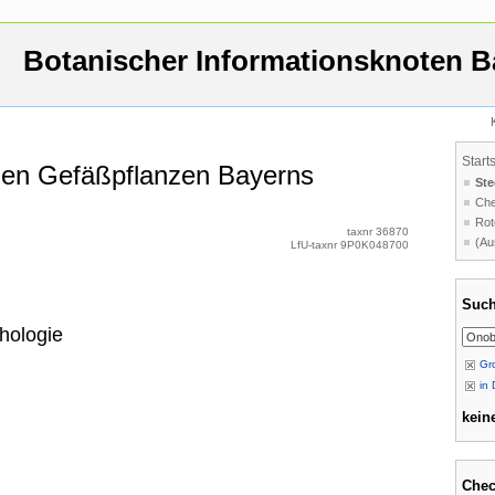
Botanischer Informationsknoten B
Start
 den Gefäßpflanzen Bayerns
Ste
Che
Rot
taxnr 36870
(Au
LfU-taxnr 9P0K048700
Such
hologie
Gro
in 
keine
Chec