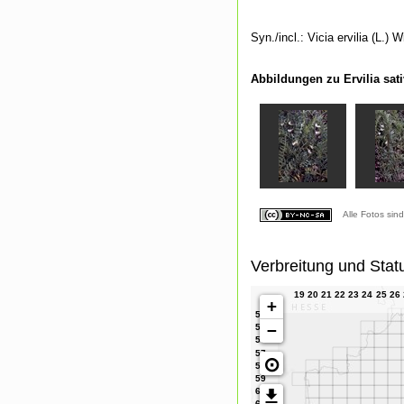
Syn./incl.: Vicia ervilia (L.) Wi
Abbildungen zu Ervilia sati
Alle Fotos sin
Verbreitung und Stat
+
−
⊙