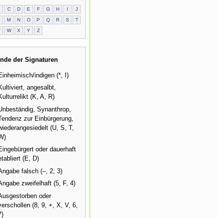
B
C
D
E
F
G
H
I
J
L
M
N
O
P
Q
R
S
T
V
W
X
Y
Z
nde der Signaturen
Einheimisch/indigen (*, I)
Kultiviert, angesalbt,
Kulturrelikt (K, A, R)
Unbeständig, Synanthrop,
Tendenz zur Einbürgerung,
wiederangesiedelt (U, S, T,
W)
Eingebürgert oder dauerhaft
etabliert (E, D)
Angabe falsch (–, 2, 3)
Angabe zweifelhaft (5, F, 4)
Ausgestorben oder
verschollen (8, 9, +, X, V, 6,
7)