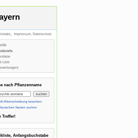
ayern
,
Kontakt
Impressum, Datenschutz
seite
ckbriefe
ckliste
e Liste
swertungen)
e nach Pflanzenname
ß-/Kleinschreibung beachten
Deutschen Namen suchen
 Treffer!
kliste, Anfangsbuchstabe