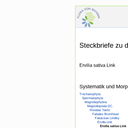
Steckbriefe zu
Ervilia sativa Link
Systematik und Morp
Trachaeophyta
Spermatophyta
Magnoliophytina
Magnoliopsida DC.
Rosidae Takht.
Fabales Bromhead
Fabaceae Lindley
Ervilia Link
Ervilia sativa Link