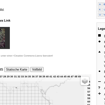
A
lld.
K
U
va Link
Lege
d unter einer
Creative Commons-Lizenz
lizenziert!
us
Statische Karte
Vollbild