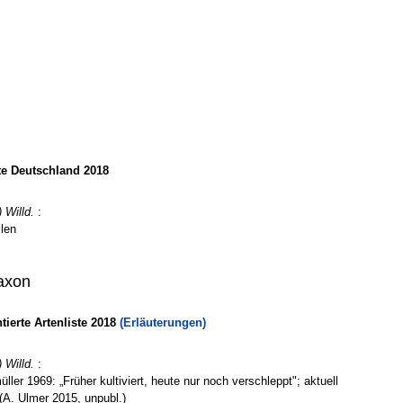
te Deutschland 2018
) Willd.
:
len
axon
erte Artenliste 2018
(Erläuterungen)
) Willd.
:
ler 1969: „Früher kultiviert, heute nur noch verschleppt"; aktuell
 (A. Ulmer 2015, unpubl.)