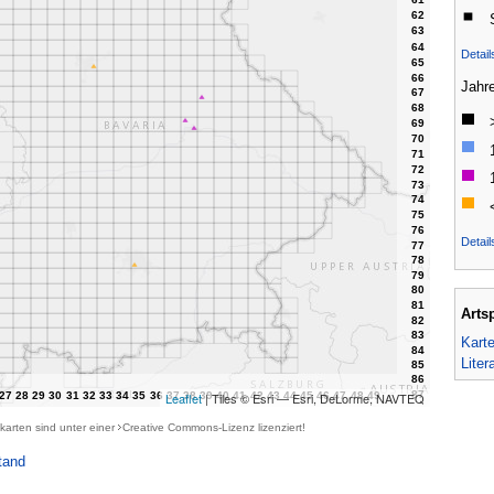
Detai
Jahr
Detail
Arts
Kart
Liter
Leaflet
| Tiles © Esri — Esri, DeLorme, NAVTEQ
karten sind unter einer
Creative Commons-Lizenz
lizenziert!
tand