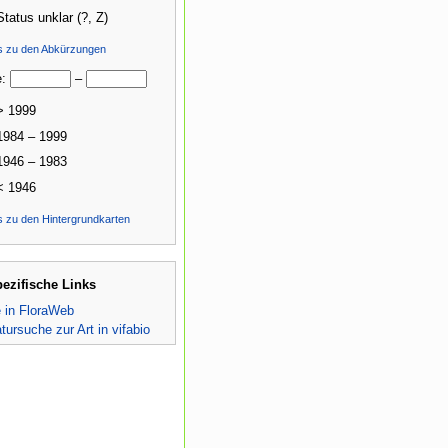
Status unklar (?, Z)
ls zu den Abkürzungen
e:
–
> 1999
1984 – 1999
1946 – 1983
< 1946
s zu den Hintergrundkarten
pezifische Links
e in FloraWeb
atursuche zur Art in vifabio