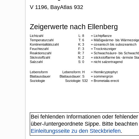
V 1196, BayAtlas 932
Zeigerwerte nach Ellenberg
Lichtzahl
L:
8
= Lichtpflanze
Temperaturzahl
T:
6
= Mäßigwärme- bis Wärmezeig
Kontinentalitätszahl
K:
3
= ozeanisch bis subozeanisch
Feuchtezahl
F:
3
= Trockniszeiger
Reaktionszahl
R:
7
= Schwachsäure- bis Schwachb
Stickstoffzahl
N:
2
= stickstoffarme bis -ärmste St
Salzzahl
S:
0
= nicht salzertragend
Lebensform
Lebensform:
H
= Hemikryptophyt
Blattausdauer
Blattausdauer:
S
= sommergrün
Soziologie
Soziologie:
532
= Brometalia erecti
Bei fehlenden Informationen oder fehlender
über-/untergeordnete Sippe. Bitte beachten
Einleitungsseite zu den Steckbriefen
.