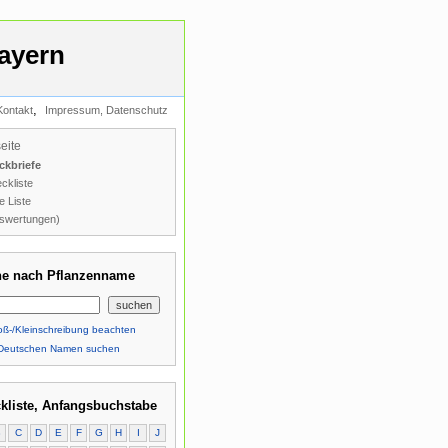
ayern
,
Kontakt
Impressum, Datenschutz
seite
ckbriefe
ckliste
e Liste
swertungen)
e nach Pflanzenname
ß-/Kleinschreibung beachten
Deutschen Namen suchen
kliste, Anfangsbuchstabe
B
C
D
E
F
G
H
I
J