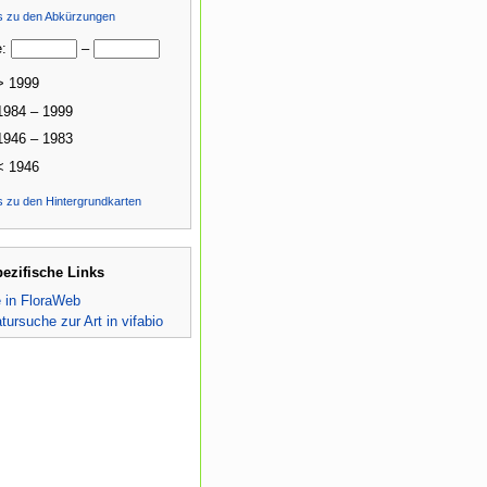
ls zu den Abkürzungen
e:
–
> 1999
1984 – 1999
1946 – 1983
< 1946
s zu den Hintergrundkarten
pezifische Links
e in FloraWeb
atursuche zur Art in vifabio