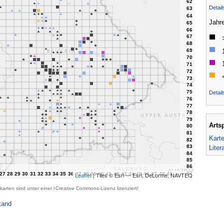
Detai
Jahr
Detail
Arts
Kart
Liter
Leaflet
| Tiles © Esri — Esri, DeLorme, NAVTEQ
karten sind unter einer
Creative Commons-Lizenz
lizenziert!
tand