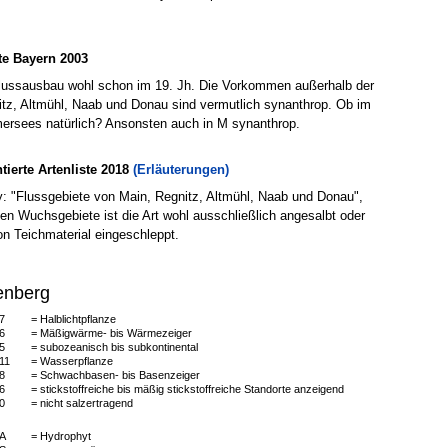
e Bayern 2003
lussausbau wohl schon im 19. Jh. Die Vorkommen außerhalb der
itz, Altmühl, Naab und Donau sind vermutlich synanthrop. Ob im
ersees natürlich? Ansonsten auch in M synanthrop.
erte Artenliste 2018
(Erläuterungen)
: "Flussgebiete von Main, Regnitz, Altmühl, Naab und Donau",
hen Wuchsgebiete ist die Art wohl ausschließlich angesalbt oder
on Teichmaterial eingeschleppt.
enberg
7
= Halblichtpflanze
6
= Mäßigwärme- bis Wärmezeiger
5
= subozeanisch bis subkontinental
11
= Wasserpflanze
8
= Schwachbasen- bis Basenzeiger
6
= stickstoffreiche bis mäßig stickstoffreiche Standorte anzeigend
0
= nicht salzertragend
A
= Hydrophyt