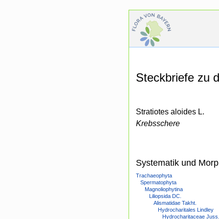
Steckbriefe zu
Stratiotes aloides L.
Krebsschere
Systematik und Morp
Trachaeophyta
Spermatophyta
Magnoliophytina
Liliopsida DC.
Alismatidae Takht.
Hydrocharitales Lindley
Hydrocharitaceae Juss