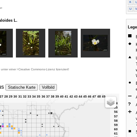
K
L.
U
aloides L.
Lege
d unter einer
Creative Commons-Lizenz
lizenziert!
us
Statische Karte
Vollbild