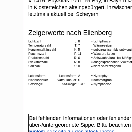
V 1416, BayAtlas 1091; RLBay, in Bayern k
in Klosterteichen alteingebürgert, inzwisch
letztmals aktuell bei Scheyern
Zeigerwerte nach Ellenberg
Lichtzahl
L:
8
= Lichtpflanze
Temperaturzahl
T:
7
= Wärmezeiger
Kontinentalitätszahl
K:
5
= subozeanisch bis subkonti
Feuchtezahl
F:
11
= Wasserpflanze
Reaktionszahl
R:
6
= Schwachsäure- bis Mäßigs
Stickstoffzahl
N:
8
= ausgesprochener Stickstof
Salzzahl
S:
0
= nicht salzertragend
Lebensform
Lebensform:
A
= Hydrophyt
Blattausdauer
Blattausdauer:
S
= sommergrün
Soziologie
Soziologie:
1312
= Nymphaeion
Bei fehlenden Informationen oder fehlender
über-/untergeordnete Sippe. Bitte beachten
Einleitungsseite zu den Steckbriefen
.