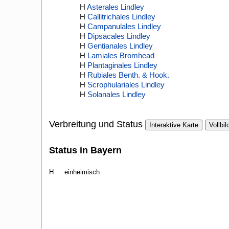
H
Asterales Lindley
H
Callitrichales Lindley
H
Campanulales Lindley
H
Dipsacales Lindley
H
Gentianales Lindley
H
Lamiales Bromhead
H
Plantaginales Lindley
H
Rubiales Benth. & Hook.
H
Scrophulariales Lindley
H
Solanales Lindley
Verbreitung und Status
Interaktive Karte
Vollbil
Status in Bayern
H
einheimisch