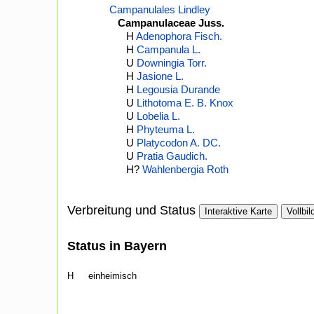
Campanulales Lindley
Campanulaceae Juss.
H
Adenophora Fisch.
H
Campanula L.
U
Downingia Torr.
H
Jasione L.
H
Legousia Durande
U
Lithotoma E. B. Knox
U
Lobelia L.
H
Phyteuma L.
U
Platycodon A. DC.
U
Pratia Gaudich.
H?
Wahlenbergia Roth
Verbreitung und Status
Interaktive Karte
Vollbil
Status in Bayern
H
einheimisch