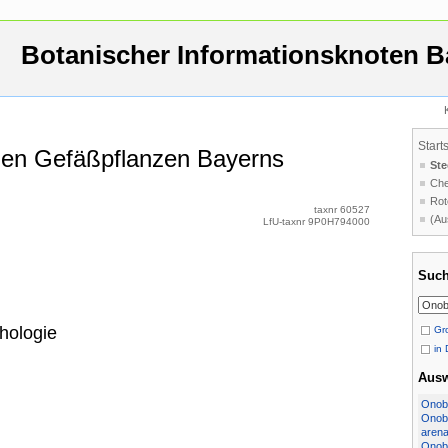
Botanischer Informationsknoten B
Start
 den Gefäßpflanzen Bayerns
Ste
Che
Rot
taxnr 60527
(Au
LfU-taxnr 9P0H794000
Such
hologie
Gro
in 
Aus
Onobr
Onobr
arena
Onobr