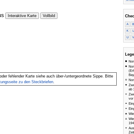
us
Interaktive Karte
Vollbild
Chec
A
K
U
Lege
Nor
Nor
(Er
Bay
oder fehlender Karte siehe auch über-/untergeordnete Sippe. Bitte
Nor
itungsseite zu den Steckbriefen
.
Zwe
ab 
Zwe
vor
Ein
Ein
Wie
Wie
194
Aus
Zei