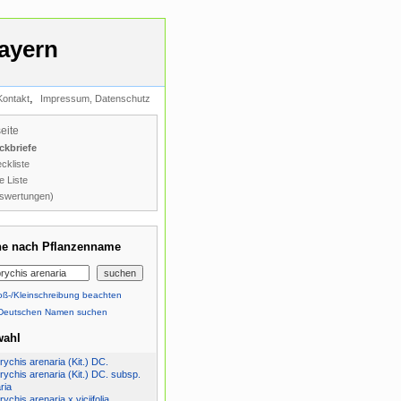
ayern
,
Kontakt
Impressum, Datenschutz
seite
ckbriefe
ckliste
e Liste
swertungen)
e nach Pflanzenname
ß-/Kleinschreibung beachten
Deutschen Namen suchen
wahl
ychis arenaria (Kit.) DC.
ychis arenaria (Kit.) DC. subsp.
ria
ychis arenaria x viciifolia