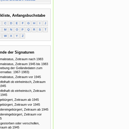
kliste, Anfangsbuchstabe
B
C
D
E
F
G
H
I
J
L
M
N
O
P
Q
R
S
T
V
W
X
Y
Z
nde der Signaturen
malstatus, Zeitraum nach 1983
malstatus, Zeitraum 1945 bis 1983
hebung der Geländedaten zum
ernatlas: 1967-1983)
malstatus, Zeitraum vor 1945
ifelhaft ob einheimisch, Zeitraum
1945
ifelhaft ob einheimisch, Zeitraum
 1945
gebürgert, Zeitraum ab 1945
gebürgert, Zeitraum vor 1945
dereingebürgert, Zeitraum ab 1945
dereingebürgert, Zeitraum vor
5
gestorben oder verschollen,
traum ab 1945