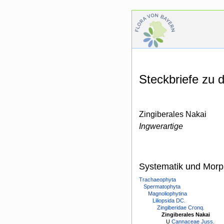
Steckbriefe zu
Zingiberales Nakai
Ingwerartige
Systematik und Morp
Trachaeophyta
Spermatophyta
Magnoliophytina
Liliopsida DC.
Zingiberidae Cronq.
Zingiberales Nakai
U
Cannaceae Juss.