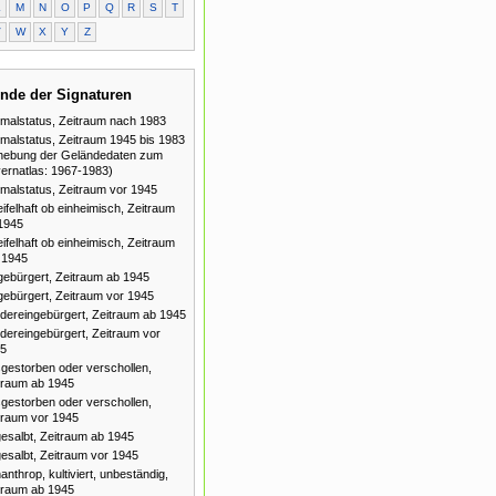
L
M
N
O
P
Q
R
S
T
V
W
X
Y
Z
nde der Signaturen
malstatus, Zeitraum nach 1983
malstatus, Zeitraum 1945 bis 1983
hebung der Geländedaten zum
ernatlas: 1967-1983)
malstatus, Zeitraum vor 1945
ifelhaft ob einheimisch, Zeitraum
1945
ifelhaft ob einheimisch, Zeitraum
 1945
gebürgert, Zeitraum ab 1945
gebürgert, Zeitraum vor 1945
dereingebürgert, Zeitraum ab 1945
dereingebürgert, Zeitraum vor
5
gestorben oder verschollen,
traum ab 1945
gestorben oder verschollen,
traum vor 1945
esalbt, Zeitraum ab 1945
esalbt, Zeitraum vor 1945
anthrop, kultiviert, unbeständig,
traum ab 1945