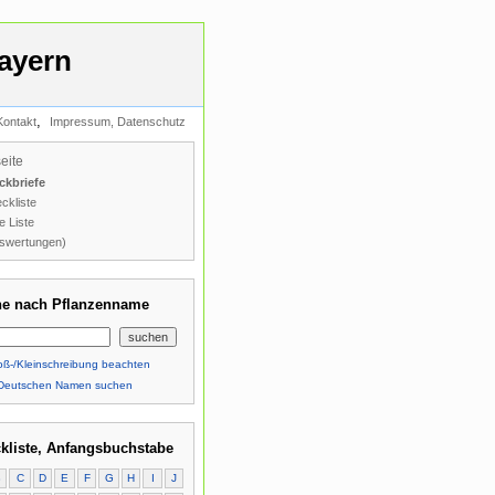
ayern
,
Kontakt
Impressum, Datenschutz
seite
ckbriefe
ckliste
e Liste
swertungen)
e nach Pflanzenname
ß-/Kleinschreibung beachten
Deutschen Namen suchen
kliste, Anfangsbuchstabe
B
C
D
E
F
G
H
I
J