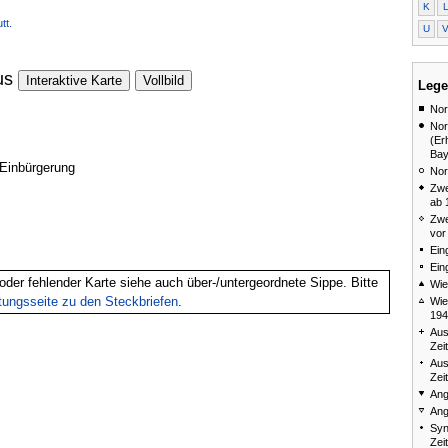
K
tt.
U
us
Interaktive Karte
Vollbild
Lege
Nor
Nor
(Er
Bay
 Einbürgerung
Nor
Zwe
ab 
Zwe
vor
Ein
Ein
oder fehlender Karte siehe auch über-/untergeordnete Sippe. Bitte
Wie
itungsseite zu den Steckbriefen
.
Wie
194
Aus
Zei
Aus
Zei
Ang
Ang
Syn
Zei