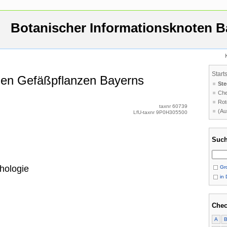
Botanischer Informationsknoten B
Start
 den Gefäßpflanzen Bayerns
Ste
Che
Rot
taxnr 60739
(Au
LfU-taxnr 9P0H305500
Such
hologie
Gro
in 
Chec
A