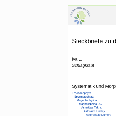
Steckbriefe zu
Iva L.
Schlagkraut
Systematik und Morp
Trachaeophyta
Spermatophyta
Magnoliophytina
Magnoliopsida DC.
Asteridae Takht.
Asterales Lindley
Asteraceae Dumort.