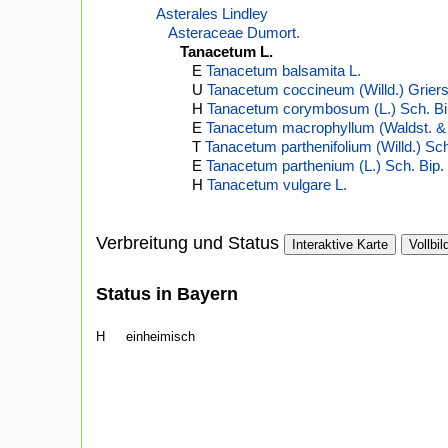
Asterales Lindley
Asteraceae Dumort.
Tanacetum L.
E
Tanacetum balsamita L.
U
Tanacetum coccineum (Willd.) Grier
H
Tanacetum corymbosum (L.) Sch. Bi
E
Tanacetum macrophyllum (Waldst. & K
T
Tanacetum parthenifolium (Willd.) Sch
E
Tanacetum parthenium (L.) Sch. Bip.
H
Tanacetum vulgare L.
Verbreitung und Status
Interaktive Karte
Vollbil
Status in Bayern
H
einheimisch