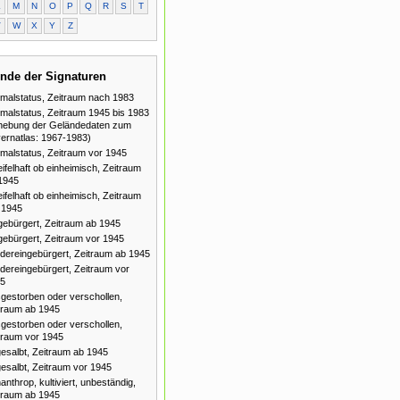
L
M
N
O
P
Q
R
S
T
V
W
X
Y
Z
nde der Signaturen
malstatus, Zeitraum nach 1983
malstatus, Zeitraum 1945 bis 1983
hebung der Geländedaten zum
ernatlas: 1967-1983)
malstatus, Zeitraum vor 1945
ifelhaft ob einheimisch, Zeitraum
1945
ifelhaft ob einheimisch, Zeitraum
 1945
gebürgert, Zeitraum ab 1945
gebürgert, Zeitraum vor 1945
dereingebürgert, Zeitraum ab 1945
dereingebürgert, Zeitraum vor
5
gestorben oder verschollen,
traum ab 1945
gestorben oder verschollen,
traum vor 1945
esalbt, Zeitraum ab 1945
esalbt, Zeitraum vor 1945
anthrop, kultiviert, unbeständig,
traum ab 1945