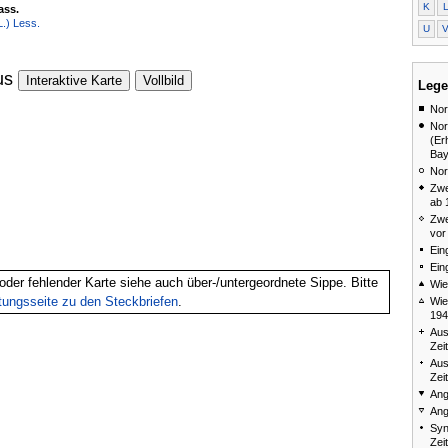
K
ass.
L.) Less.
U
us
Interaktive Karte
Vollbild
Lege
Nor
Nor
(Er
Bay
Nor
Zwe
ab 
Zwe
vor
Ein
Ein
oder fehlender Karte siehe auch über-/untergeordnete Sippe. Bitte
Wie
itungsseite zu den Steckbriefen
.
Wie
194
Aus
Zei
Aus
Zei
Ang
Ang
Syn
Zei