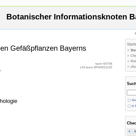
Botanischer Informationsknoten B
Start
 den Gefäßpflanzen Bayerns
Ste
Che
Rot
taxnr 60768
(Au
LfU-taxnr 9P0H051100
.
Such
hologie
Gro
in 
Chec
A