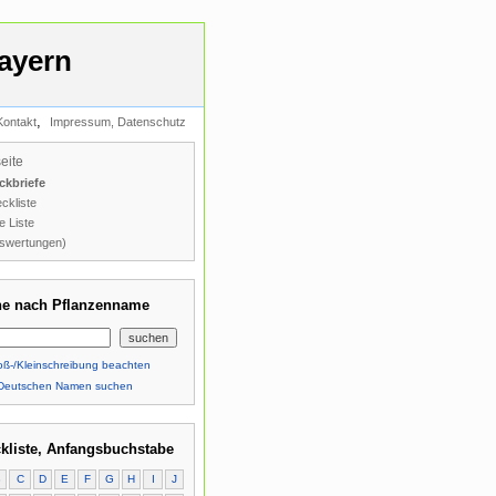
ayern
,
Kontakt
Impressum, Datenschutz
seite
ckbriefe
ckliste
e Liste
swertungen)
e nach Pflanzenname
ß-/Kleinschreibung beachten
Deutschen Namen suchen
kliste, Anfangsbuchstabe
B
C
D
E
F
G
H
I
J