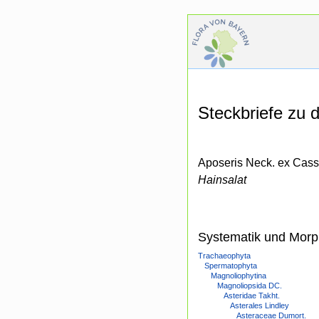
Steckbriefe zu
Aposeris Neck. ex Cass
Hainsalat
Systematik und Morp
Trachaeophyta
Spermatophyta
Magnoliophytina
Magnoliopsida DC.
Asteridae Takht.
Asterales Lindley
Asteraceae Dumort.