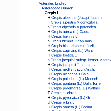
Asterales Lindley
Asteraceae Dumort.
Crepis L.
H
Crepis alpestris (Jacq.) Tausch
F
Crepis alpestris × conyzifolia
n
Crepis alpestris × pyrenaica
H
Crepis aurea (L.) Cass.
H
Crepis biennis L.
n
Crepis biennis × capillaris
H
Crepis blattarioides (L.) Vill.
H
Crepis capillaris (L.) Wallr.
H
Crepis foetida L.
n
Crepis jacquinii subsp. kerneri × terg
H
Crepis jacquinii Tausch s. l.
H
Crepis mollis (Jacq.) Asch.
U
Crepis nicaeensis Balb.
H
Crepis paludosa (L.) Moench
H
Crepis pontana (L.) Dalla Torre
H
Crepis praemorsa (L.) Walther
T
Crepis pulchra L.
H
Crepis pyrenaica (L.) Greuter
U
Crepis rubra L.
U
Crepis sancta (L.) Bornm.