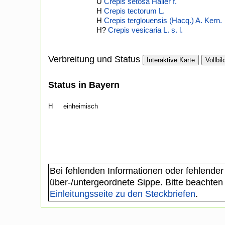
U
Crepis setosa Haller f.
H
Crepis tectorum L.
H
Crepis terglouensis (Hacq.) A. Kern.
H?
Crepis vesicaria L. s. l.
Verbreitung und Status
Interaktive Karte
Vollbil
Status in Bayern
H
einheimisch
Bei fehlenden Informationen oder fehlender
über-/untergeordnete Sippe. Bitte beachten
Einleitungsseite zu den Steckbriefen
.