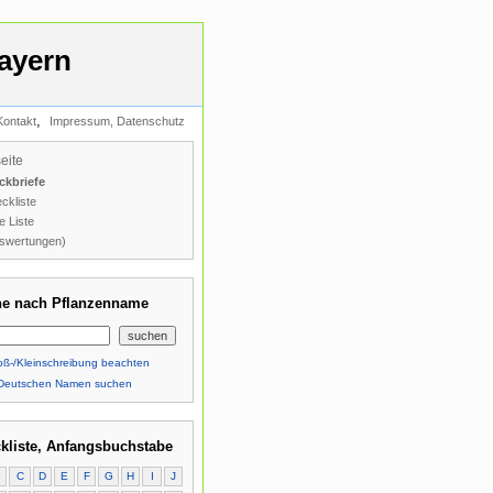
ayern
,
Kontakt
Impressum, Datenschutz
seite
ckbriefe
ckliste
e Liste
swertungen)
e nach Pflanzenname
ß-/Kleinschreibung beachten
Deutschen Namen suchen
kliste, Anfangsbuchstabe
B
C
D
E
F
G
H
I
J