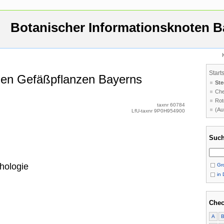
Botanischer Informationsknoten B
Start
 den Gefäßpflanzen Bayerns
Ste
Che
Rot
taxnr 60784
(Au
LfU-taxnr 9P0H954900
Such
hologie
Gro
in 
Chec
A