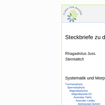
Steckbriefe zu
Rhagadiolus Juss.
Sternlattich
Systematik und Morp
Trachaeophyta
Spermatophyta
Magnoliophytina
Magnoliopsida DC.
Asteridae Takht.
Asterales Lindley
Asteraceae Dumort.