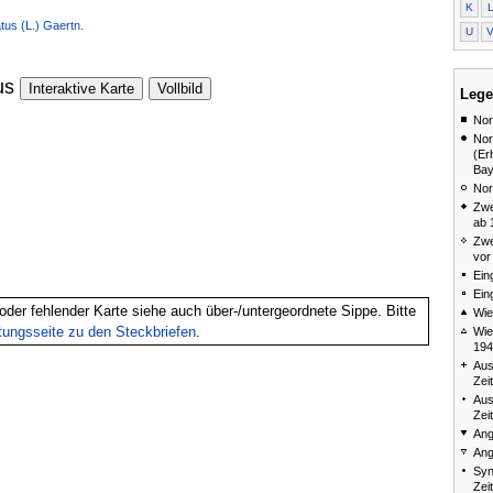
K
tus (L.) Gaertn.
U
us
Interaktive Karte
Vollbild
Lege
Nor
Nor
(Er
Bay
Nor
Zwe
ab 
Zwe
vor
Ein
Ein
oder fehlender Karte siehe auch über-/untergeordnete Sippe. Bitte
Wie
itungsseite zu den Steckbriefen
.
Wie
194
Aus
Zei
Aus
Zei
Ang
Ang
Syn
Zei