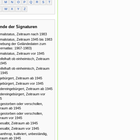
L
M
N
O
P
Q
R
S
T
V
W
X
Y
Z
nde der Signaturen
malstatus, Zeitraum nach 1983
malstatus, Zeitraum 1945 bis 1983
hebung der Geländedaten zum
ernatlas: 1967-1983)
malstatus, Zeitraum vor 1945
ifelhaft ob einheimisch, Zeitraum
1945
ifelhaft ob einheimisch, Zeitraum
 1945
gebürgert, Zeitraum ab 1945
gebürgert, Zeitraum vor 1945
dereingebürgert, Zeitraum ab 1945
dereingebürgert, Zeitraum vor
5
gestorben oder verschollen,
traum ab 1945
gestorben oder verschollen,
traum vor 1945
esalbt, Zeitraum ab 1945
esalbt, Zeitraum vor 1945
anthrop, kultiviert, unbeständig,
traum ab 1945