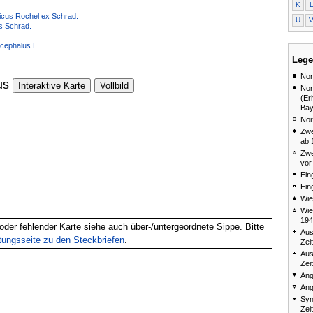
K
icus Rochel ex Schrad.
U
s Schrad.
cephalus L.
Lege
Nor
us
Interaktive Karte
Vollbild
Nor
(Er
Bay
Nor
Zwe
ab 
Zwe
vor
Ein
Ein
Wie
Wie
194
oder fehlender Karte siehe auch über-/untergeordnete Sippe. Bitte
Aus
itungsseite zu den Steckbriefen
.
Zei
Aus
Zei
Ang
Ang
Syn
Zei