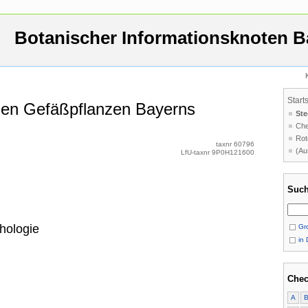
Botanischer Informationsknoten B
Start
 den Gefäßpflanzen Bayerns
Ste
Che
Rot
taxnr 60796
(Au
LfU-taxnr 9P0H121600
Such
hologie
Gro
in 
Chec
A