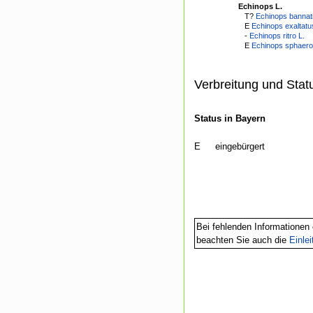
Echinops L.
T?
Echinops bannat
E
Echinops exaltatu
-
Echinops ritro L.
E
Echinops sphaero
Verbreitung und Stat
Status in Bayern
E
eingebürgert
Bei fehlenden Informationen 
beachten Sie auch die
Einle