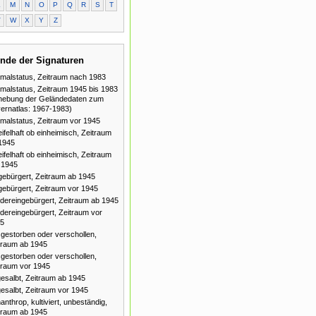
L
M
N
O
P
Q
R
S
T
V
W
X
Y
Z
nde der Signaturen
malstatus, Zeitraum nach 1983
malstatus, Zeitraum 1945 bis 1983
hebung der Geländedaten zum
ernatlas: 1967-1983)
malstatus, Zeitraum vor 1945
ifelhaft ob einheimisch, Zeitraum
1945
ifelhaft ob einheimisch, Zeitraum
 1945
gebürgert, Zeitraum ab 1945
gebürgert, Zeitraum vor 1945
dereingebürgert, Zeitraum ab 1945
dereingebürgert, Zeitraum vor
5
gestorben oder verschollen,
traum ab 1945
gestorben oder verschollen,
traum vor 1945
esalbt, Zeitraum ab 1945
esalbt, Zeitraum vor 1945
anthrop, kultiviert, unbeständig,
traum ab 1945