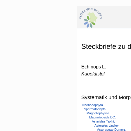
Steckbriefe zu
Echinops L.
Kugeldistel
Systematik und Morp
Trachaeophyta
Spermatophyta
Magnoliophytina
Magnoliopsida DC.
Asteridae Takht.
Asterales Lindley
Asteraceae Dumort.