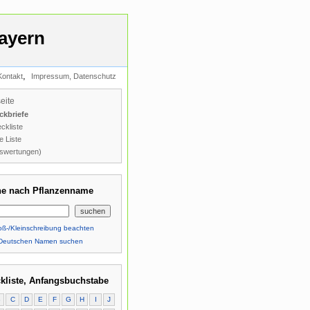
ayern
,
Kontakt
Impressum, Datenschutz
seite
ckbriefe
ckliste
e Liste
swertungen)
e nach Pflanzenname
ß-/Kleinschreibung beachten
Deutschen Namen suchen
kliste, Anfangsbuchstabe
B
C
D
E
F
G
H
I
J