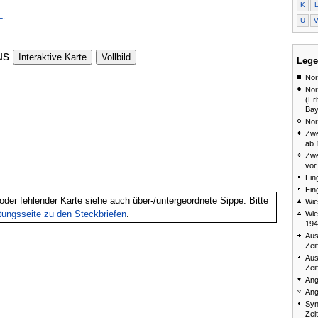
K
L.
U
us
Interaktive Karte
Vollbild
Lege
Nor
Nor
(Er
Bay
Nor
Zwe
ab 
Zwe
vor
Ein
Ein
oder fehlender Karte siehe auch über-/untergeordnete Sippe. Bitte
Wie
itungsseite zu den Steckbriefen
.
Wie
194
Aus
Zei
Aus
Zei
Ang
Ang
Syn
Zei