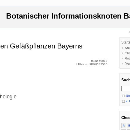
Botanischer Informationsknoten B
Start
 den Gefäßpflanzen Bayerns
Ste
Che
Rot
taxnr 60813
(Au
LfU-taxnr 9P0H583500
Such
hologie
Gro
in 
Chec
A