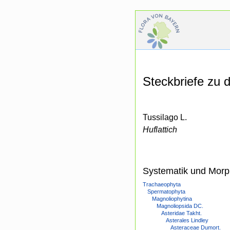
Steckbriefe zu
Tussilago L.
Huflattich
Systematik und Morp
Trachaeophyta
Spermatophyta
Magnoliophytina
Magnoliopsida DC.
Asteridae Takht.
Asterales Lindley
Asteraceae Dumort.