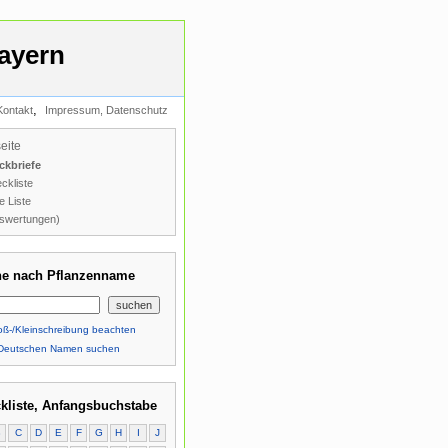
ayern
,
Kontakt
Impressum, Datenschutz
seite
ckbriefe
ckliste
e Liste
swertungen)
e nach Pflanzenname
ß-/Kleinschreibung beachten
Deutschen Namen suchen
kliste, Anfangsbuchstabe
B
C
D
E
F
G
H
I
J