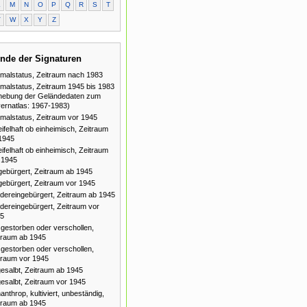
L
M
N
O
P
Q
R
S
T
V
W
X
Y
Z
nde der Signaturen
malstatus, Zeitraum nach 1983
malstatus, Zeitraum 1945 bis 1983
hebung der Geländedaten zum
ernatlas: 1967-1983)
malstatus, Zeitraum vor 1945
ifelhaft ob einheimisch, Zeitraum
1945
ifelhaft ob einheimisch, Zeitraum
 1945
gebürgert, Zeitraum ab 1945
gebürgert, Zeitraum vor 1945
dereingebürgert, Zeitraum ab 1945
dereingebürgert, Zeitraum vor
5
gestorben oder verschollen,
traum ab 1945
gestorben oder verschollen,
traum vor 1945
esalbt, Zeitraum ab 1945
esalbt, Zeitraum vor 1945
anthrop, kultiviert, unbeständig,
traum ab 1945