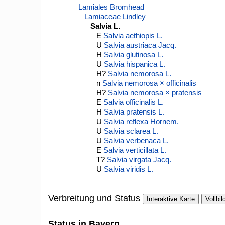
Lamiales Bromhead
Lamiaceae Lindley
Salvia L.
E
Salvia aethiopis L.
U
Salvia austriaca Jacq.
H
Salvia glutinosa L.
U
Salvia hispanica L.
H?
Salvia nemorosa L.
n
Salvia nemorosa × officinalis
H?
Salvia nemorosa × pratensis
E
Salvia officinalis L.
H
Salvia pratensis L.
U
Salvia reflexa Hornem.
U
Salvia sclarea L.
U
Salvia verbenaca L.
E
Salvia verticillata L.
T?
Salvia virgata Jacq.
U
Salvia viridis L.
Verbreitung und Status
Interaktive Karte
Vollbil
Status in Bayern