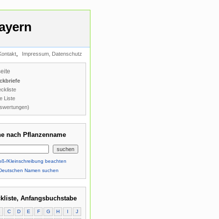
ayern
,
Kontakt
Impressum, Datenschutz
seite
ckbriefe
ckliste
e Liste
swertungen)
e nach Pflanzenname
ß-/Kleinschreibung beachten
Deutschen Namen suchen
kliste, Anfangsbuchstabe
B
C
D
E
F
G
H
I
J