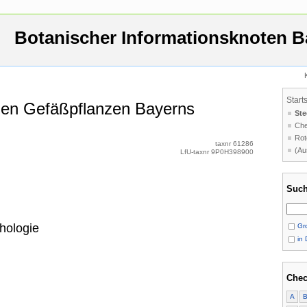
Botanischer Informationsknoten B
Start
 den Gefäßpflanzen Bayerns
Ste
Che
Rot
taxnr 61286
(Au
LfU-taxnr 9P0H398900
Such
hologie
Gro
in 
Chec
A