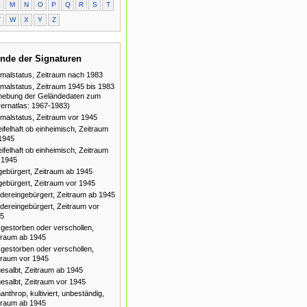
L
M
N
O
P
Q
R
S
T
V
W
X
Y
Z
nde der Signaturen
malstatus, Zeitraum nach 1983
malstatus, Zeitraum 1945 bis 1983
hebung der Geländedaten zum
ernatlas: 1967-1983)
malstatus, Zeitraum vor 1945
ifelhaft ob einheimisch, Zeitraum
1945
ifelhaft ob einheimisch, Zeitraum
 1945
gebürgert, Zeitraum ab 1945
gebürgert, Zeitraum vor 1945
dereingebürgert, Zeitraum ab 1945
dereingebürgert, Zeitraum vor
5
gestorben oder verschollen,
traum ab 1945
gestorben oder verschollen,
traum vor 1945
esalbt, Zeitraum ab 1945
esalbt, Zeitraum vor 1945
anthrop, kultiviert, unbeständig,
traum ab 1945