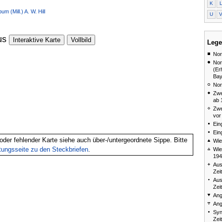
K
m (Mill.) A. W. Hill
U
us
Interaktive Karte
Vollbild
Lege
Nor
Nor
(Er
Bay
Nor
Zwe
ab 
Zwe
vor
Ein
Ein
oder fehlender Karte siehe auch über-/untergeordnete Sippe. Bitte
Wie
itungsseite zu den Steckbriefen
.
Wie
194
Aus
Zei
Aus
Zei
Ang
Ang
Syn
Zei