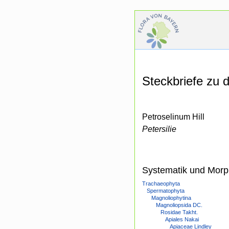
Steckbriefe zu
Petroselinum Hill
Petersilie
Systematik und Morp
Trachaeophyta
Spermatophyta
Magnoliophytina
Magnoliopsida DC.
Rosidae Takht.
Apiales Nakai
Apiaceae Lindley