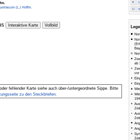
K
fm.
striacum (L.) Hoffm.
U
us
Interaktive Karte
Vollbild
Lege
Nor
Nor
(Er
Bay
Nor
Zwe
ab 
Zwe
vor
Ein
Ein
oder fehlender Karte siehe auch über-/untergeordnete Sippe. Bitte
Wie
itungsseite zu den Steckbriefen
.
Wie
194
Aus
Zei
Aus
Zei
Ang
Ang
Syn
Zei