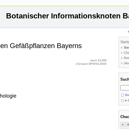
Botanischer Informationsknoten B
Start
 den Gefäßpflanzen Bayerns
Ste
Che
Rot
taxnr 61289
(Au
LfU-taxnr 9P0H413500
Such
hologie
Gro
in 
Chec
A