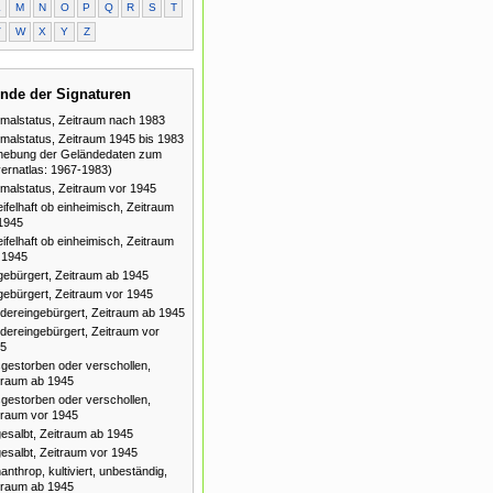
L
M
N
O
P
Q
R
S
T
V
W
X
Y
Z
nde der Signaturen
malstatus, Zeitraum nach 1983
malstatus, Zeitraum 1945 bis 1983
hebung der Geländedaten zum
ernatlas: 1967-1983)
malstatus, Zeitraum vor 1945
ifelhaft ob einheimisch, Zeitraum
1945
ifelhaft ob einheimisch, Zeitraum
 1945
gebürgert, Zeitraum ab 1945
gebürgert, Zeitraum vor 1945
dereingebürgert, Zeitraum ab 1945
dereingebürgert, Zeitraum vor
5
gestorben oder verschollen,
traum ab 1945
gestorben oder verschollen,
traum vor 1945
esalbt, Zeitraum ab 1945
esalbt, Zeitraum vor 1945
anthrop, kultiviert, unbeständig,
traum ab 1945