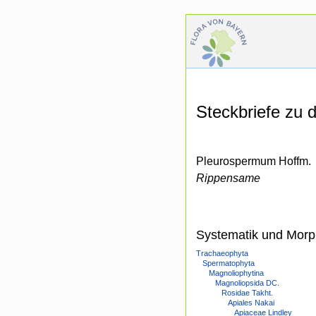
Steckbriefe zu
Pleurospermum Hoffm.
Rippensame
Systematik und Morp
Trachaeophyta
Spermatophyta
Magnoliophytina
Magnoliopsida DC.
Rosidae Takht.
Apiales Nakai
Apiaceae Lindley