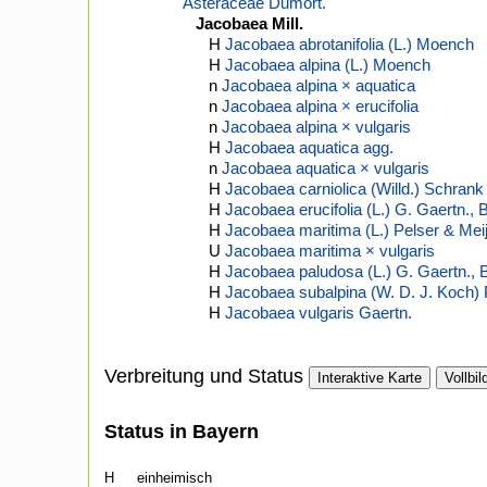
Asteraceae Dumort.
Jacobaea Mill.
H
Jacobaea abrotanifolia (L.) Moench
H
Jacobaea alpina (L.) Moench
n
Jacobaea alpina × aquatica
n
Jacobaea alpina × erucifolia
n
Jacobaea alpina × vulgaris
H
Jacobaea aquatica agg.
n
Jacobaea aquatica × vulgaris
H
Jacobaea carniolica (Willd.) Schrank
H
Jacobaea erucifolia (L.) G. Gaertn.,
H
Jacobaea maritima (L.) Pelser & Mei
U
Jacobaea maritima × vulgaris
H
Jacobaea paludosa (L.) G. Gaertn., 
H
Jacobaea subalpina (W. D. J. Koch)
H
Jacobaea vulgaris Gaertn.
Verbreitung und Status
Interaktive Karte
Vollbil
Status in Bayern
H
einheimisch