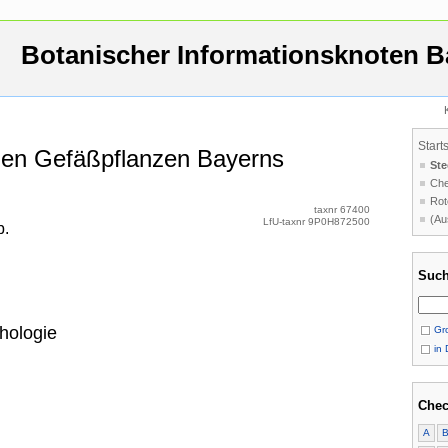
Botanischer Informationsknoten B
Start
 den Gefäßpflanzen Bayerns
Ste
Che
Rot
taxnr 67400
(Au
LfU-taxnr 9P0H872500
b.
Such
hologie
Gro
in 
Chec
A