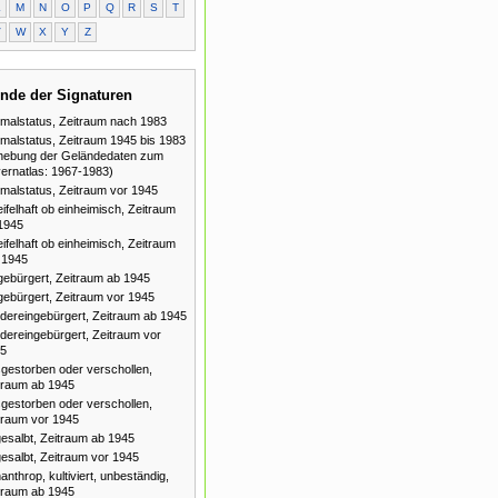
L
M
N
O
P
Q
R
S
T
V
W
X
Y
Z
nde der Signaturen
malstatus, Zeitraum nach 1983
malstatus, Zeitraum 1945 bis 1983
hebung der Geländedaten zum
ernatlas: 1967-1983)
malstatus, Zeitraum vor 1945
ifelhaft ob einheimisch, Zeitraum
1945
ifelhaft ob einheimisch, Zeitraum
 1945
gebürgert, Zeitraum ab 1945
gebürgert, Zeitraum vor 1945
dereingebürgert, Zeitraum ab 1945
dereingebürgert, Zeitraum vor
5
gestorben oder verschollen,
traum ab 1945
gestorben oder verschollen,
traum vor 1945
esalbt, Zeitraum ab 1945
esalbt, Zeitraum vor 1945
anthrop, kultiviert, unbeständig,
traum ab 1945