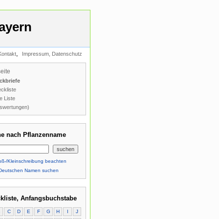
ayern
,
Kontakt
Impressum, Datenschutz
seite
ckbriefe
ckliste
e Liste
swertungen)
e nach Pflanzenname
ß-/Kleinschreibung beachten
Deutschen Namen suchen
kliste, Anfangsbuchstabe
B
C
D
E
F
G
H
I
J