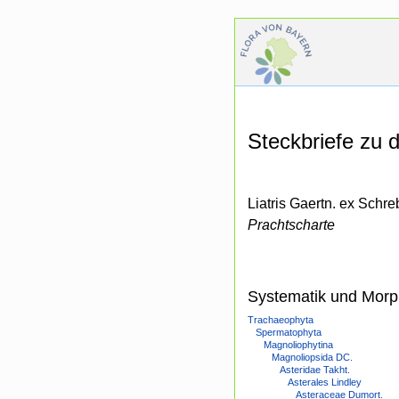
Steckbriefe zu
Liatris Gaertn. ex Schre
Prachtscharte
Systematik und Morp
Trachaeophyta
Spermatophyta
Magnoliophytina
Magnoliopsida DC.
Asteridae Takht.
Asterales Lindley
Asteraceae Dumort.