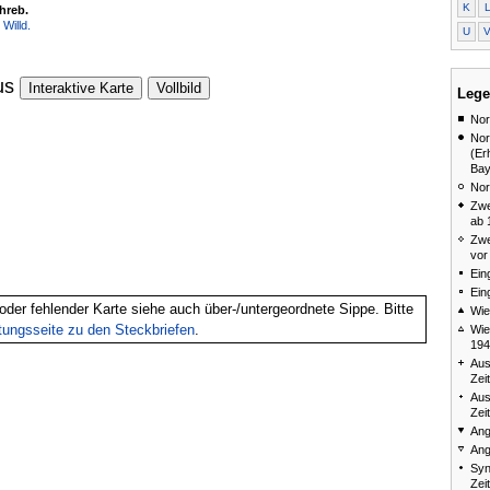
K
chreb.
 Willd.
U
us
Interaktive Karte
Vollbild
Lege
Nor
Nor
(Er
Bay
Nor
Zwe
ab 
Zwe
vor
Ein
Ein
oder fehlender Karte siehe auch über-/untergeordnete Sippe. Bitte
Wie
itungsseite zu den Steckbriefen
.
Wie
194
Aus
Zei
Aus
Zei
Ang
Ang
Syn
Zei