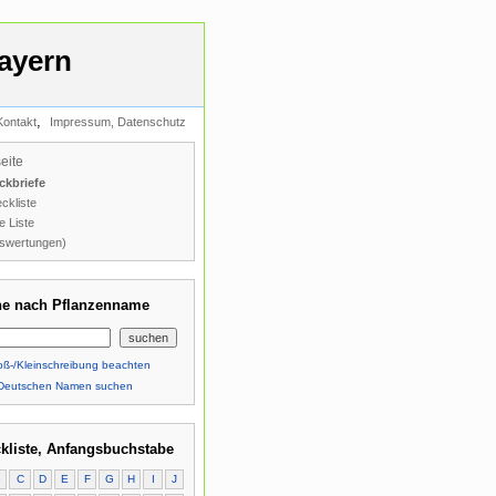
ayern
,
Kontakt
Impressum, Datenschutz
seite
ckbriefe
ckliste
e Liste
swertungen)
e nach Pflanzenname
ß-/Kleinschreibung beachten
Deutschen Namen suchen
kliste, Anfangsbuchstabe
B
C
D
E
F
G
H
I
J