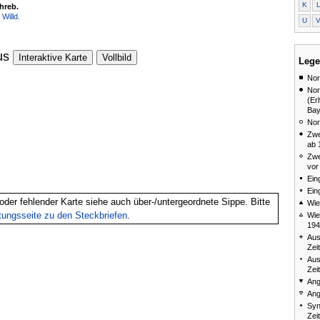
K
chreb.
 Willd.
U
us
Interaktive Karte
Vollbild
Lege
Nor
Nor
(Er
Bay
Nor
Zwe
ab 
Zwe
vor
Ein
Ein
oder fehlender Karte siehe auch über-/untergeordnete Sippe. Bitte
Wie
itungsseite zu den Steckbriefen
.
Wie
194
Aus
Zei
Aus
Zei
Ang
Ang
Syn
Zei