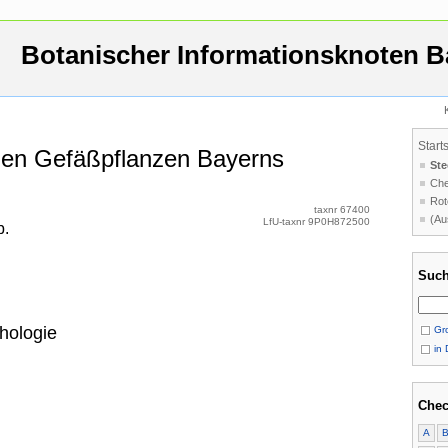
Botanischer Informationsknoten B
Start
 den Gefäßpflanzen Bayerns
Ste
Che
Rot
taxnr 67400
(Au
LfU-taxnr 9P0H872500
b.
Such
hologie
Gro
in 
Chec
A