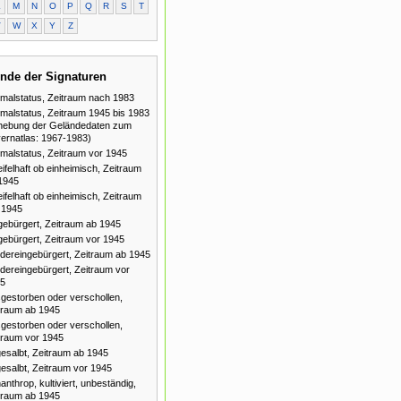
L
M
N
O
P
Q
R
S
T
V
W
X
Y
Z
nde der Signaturen
malstatus, Zeitraum nach 1983
malstatus, Zeitraum 1945 bis 1983
hebung der Geländedaten zum
ernatlas: 1967-1983)
malstatus, Zeitraum vor 1945
ifelhaft ob einheimisch, Zeitraum
1945
ifelhaft ob einheimisch, Zeitraum
 1945
gebürgert, Zeitraum ab 1945
gebürgert, Zeitraum vor 1945
dereingebürgert, Zeitraum ab 1945
dereingebürgert, Zeitraum vor
5
gestorben oder verschollen,
traum ab 1945
gestorben oder verschollen,
traum vor 1945
esalbt, Zeitraum ab 1945
esalbt, Zeitraum vor 1945
anthrop, kultiviert, unbeständig,
traum ab 1945