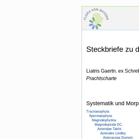
Steckbriefe zu
Liatris Gaertn. ex Schre
Prachtscharte
Systematik und Morp
Trachaeophyta
Spermatophyta
Magnoliophytina
Magnoliopsida DC.
Asteridae Takht.
Asterales Lindley
Asteraceae Dumort.