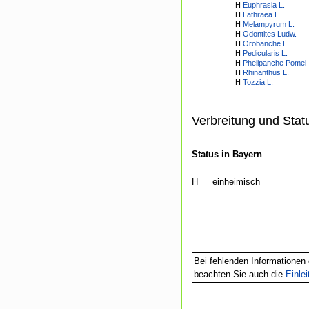
H
Euphrasia L.
H
Lathraea L.
H
Melampyrum L.
H
Odontites Ludw.
H
Orobanche L.
H
Pedicularis L.
H
Phelipanche Pomel
H
Rhinanthus L.
H
Tozzia L.
Verbreitung und Stat
Status in Bayern
H
einheimisch
Bei fehlenden Informationen 
beachten Sie auch die
Einle