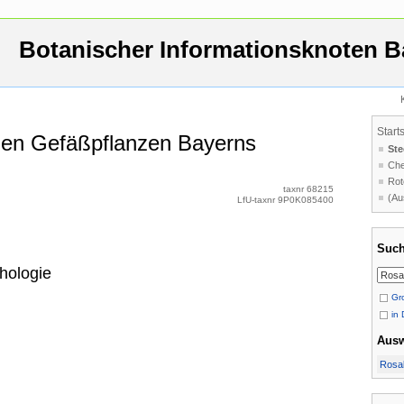
Botanischer Informationsknoten B
Start
 den Gefäßpflanzen Bayerns
Ste
Che
Rot
taxnr 68215
(Au
LfU-taxnr 9P0K085400
Such
hologie
Gro
in 
Aus
Rosal