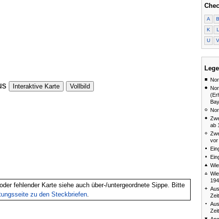
Chec
A
K
U
Lege
Nor
us
Interaktive Karte
Vollbild
Nor
(Er
Bay
Nor
Zwe
ab 
Zwe
vor
Ein
Ein
Wie
Wie
194
oder fehlender Karte siehe auch über-/untergeordnete Sippe. Bitte
Aus
itungsseite zu den Steckbriefen
.
Zei
Aus
Zei