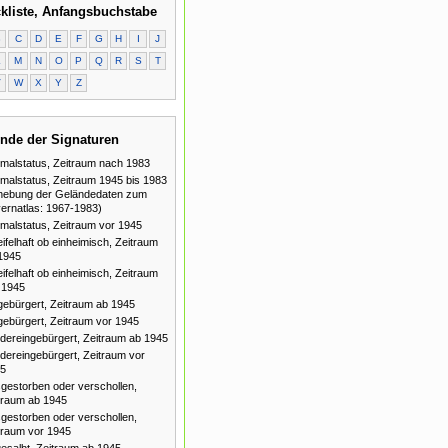
kliste, Anfangsbuchstabe
B
C
D
E
F
G
H
I
J
L
M
N
O
P
Q
R
S
T
V
W
X
Y
Z
nde der Signaturen
malstatus, Zeitraum nach 1983
malstatus, Zeitraum 1945 bis 1983
hebung der Geländedaten zum
ernatlas: 1967-1983)
malstatus, Zeitraum vor 1945
ifelhaft ob einheimisch, Zeitraum
1945
ifelhaft ob einheimisch, Zeitraum
 1945
gebürgert, Zeitraum ab 1945
gebürgert, Zeitraum vor 1945
dereingebürgert, Zeitraum ab 1945
dereingebürgert, Zeitraum vor
5
gestorben oder verschollen,
traum ab 1945
gestorben oder verschollen,
traum vor 1945