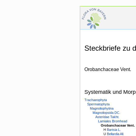
Steckbriefe zu
Orobanchaceae Vent.
Systematik und Morp
Trachaeophyta
Spermatophyta
Magnoliophytina
Magnoliopsida DC.
Asteridae Takht.
Lamiales Bromhead
Orobanchaceae Vent.
H
Bartsia L.
U
Bellardia All.