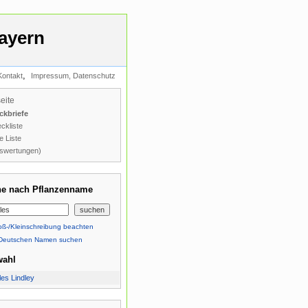
ayern
,
Kontakt
Impressum, Datenschutz
seite
ckbriefe
ckliste
e Liste
swertungen)
e nach Pflanzenname
ß-/Kleinschreibung beachten
Deutschen Namen suchen
wahl
es Lindley