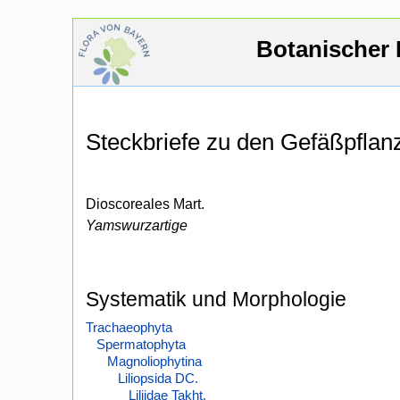
Botanischer 
Steckbriefe zu den Gefäßpfla
Dioscoreales Mart.
Yamswurzartige
Systematik und Morphologie
Trachaeophyta
Spermatophyta
Magnoliophytina
Liliopsida DC.
Liliidae Takht.