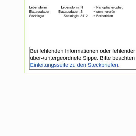
Lebensform
Lebensform:
N
= Nanophanerophyt
Blattausdauer
Blattausdauer:
S
= sommergrün
Soziologie
Soziologie:
8412
= Berberidion
Bei fehlenden Informationen oder fehlender
über-/untergeordnete Sippe. Bitte beachten
Einleitungsseite zu den Steckbriefen
.