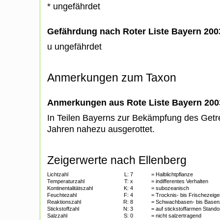
* ungefährdet
Gefährdung nach Roter Liste Bayern 20
u ungefährdet
Anmerkungen zum Taxon
Anmerkungen aus Rote Liste Bayern 200
In Teilen Bayerns zur Bekämpfung des Getr
Jahren nahezu ausgerottet.
Zeigerwerte nach Ellenberg
Lichtzahl
L:
7
= Halblichtpflanze
Temperaturzahl
T:
x
= indifferentes Verhalten
Kontinentalitätszahl
K:
4
= subozeanisch
Feuchtezahl
F:
4
= Trocknis- bis Frischezeige
Reaktionszahl
R:
8
= Schwachbasen- bis Basen
Stickstoffzahl
N:
3
= auf stickstoffarmen Standor
Salzzahl
S:
0
= nicht salzertragend