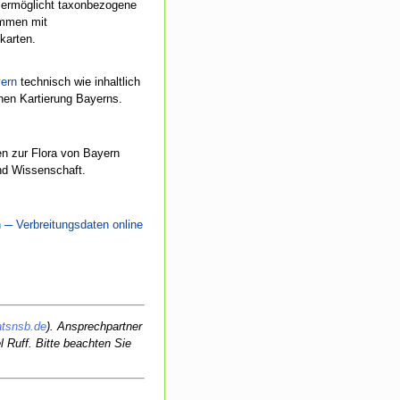
s ermöglicht taxonbezogene
ammen mit
karten.
yern
technisch wie inhaltlich
chen Kartierung Bayerns.
nen zur Flora von Bayern
und Wissenschaft.
 ─ Verbreitungsdaten online
snsb.de
). Ansprechpartner
 Ruff. Bitte beachten Sie