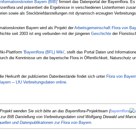
Informationsknoten Bayern (BIB)'
firmiert das Datenportal der Bayernflora. E
nzenflora und präsentiert die Ergebnisse in verschiedenen Listenformen zus
rien sowie als Steckbriefdarstellungen mit dynamisch erzeugten Verbreitungs
mationsknoten Bayern wird als Projekt der
Arbeitsgemeinschaft Flora von Ba
hichte seit 2003 ist eng verbunden mit der jüngeren
Geschichte
der Floristis
ki-Plattform
'Bayernflora (BFL) Wiki'
, stellt das Portal Daten und Informatio
adurch die Kenntnisse um die bayerische Flora in Öffentlichkeit, Naturschutz 
die Herkunft der publizierten Datenbestände findet sich unter
Flora von Bayern
Bayern ─ LfU Verbreitungsdaten online
.
rojekt wenden Sie sich bitte an das Bayernflora-Projektteam (
bayernflora
zur BIB Darstellung von Verbreitungsdaten sind Wolfgang Diewald und Marcel
tquellen und Datenpublikationen zur Flora von Bayern
.