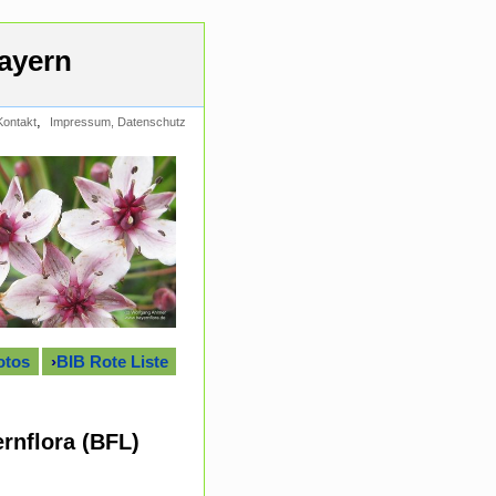
ayern
,
Kontakt
Impressum, Datenschutz
otos
›
BIB Rote Liste
rnflora (BFL)