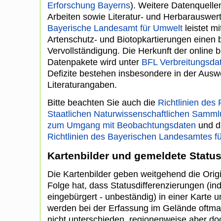
Erforschung Bayerns
). Weitere Datenquelle
Arbeiten sowie Literatur- und Herbarauswe
Bayerische Landesamt für Umwelt
leistet m
Artenschutz- und Biotopkartierungen einen 
Vervollständigung. Die Herkunft der online b
Datenpakete wird unter
BFL Verbreitungsdat
Defizite bestehen insbesondere in der Auswe
Literaturangaben.
Bitte beachten Sie auch die
Richtlinien des
Staatlichen Naturwissenschaftlichen Samm
zum Umgang mit Beobachtungsdaten
und d
Richtlinien des Bayerischen Landesamtes f
Kartenbilder und gemeldete Stat
Die Kartenbilder geben weitgehend die Orig
Folge hat, dass Statusdifferenzierungen (ind
eingebürgert - unbeständig) in einer Karte u
werden bei der Erfassung im Gelände oftmal
nicht unterschieden, regionenweise aber d