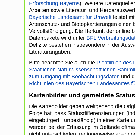
Erforschung Bayerns
). Weitere Datenquelle
Arbeiten sowie Literatur- und Herbarauswe
Bayerische Landesamt für Umwelt
leistet m
Artenschutz- und Biotopkartierungen einen 
Vervollständigung. Die Herkunft der online b
Datenpakete wird unter
BFL Verbreitungsdat
Defizite bestehen insbesondere in der Auswe
Literaturangaben.
Bitte beachten Sie auch die
Richtlinien des
Staatlichen Naturwissenschaftlichen Samm
zum Umgang mit Beobachtungsdaten
und d
Richtlinien des Bayerischen Landesamtes f
Kartenbilder und gemeldete Stat
Die Kartenbilder geben weitgehend die Orig
Folge hat, dass Statusdifferenzierungen (ind
eingebürgert - unbeständig) in einer Karte u
werden bei der Erfassung im Gelände oftmal
nicht unterschieden, regionenweise aber d