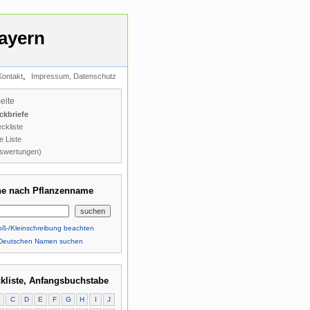
ayern
,
Kontakt
Impressum, Datenschutz
seite
ckbriefe
ckliste
e Liste
swertungen)
e nach Pflanzenname
ß-/Kleinschreibung beachten
Deutschen Namen suchen
kliste, Anfangsbuchstabe
B
C
D
E
F
G
H
I
J