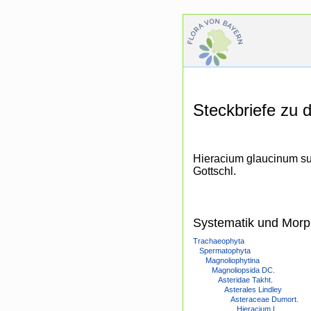
Steckbriefe zu
Hieracium glaucinum sub
Gottschl.
Systematik und Morp
Trachaeophyta
Spermatophyta
Magnoliophytina
Magnoliopsida DC.
Asteridae Takht.
Asterales Lindley
Asteraceae Dumort.
Hieracium L.