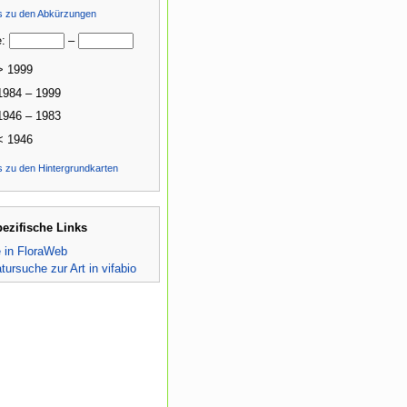
ls zu den Abkürzungen
e:
–
> 1999
1984 – 1999
1946 – 1983
< 1946
s zu den Hintergrundkarten
pezifische Links
e in FloraWeb
atursuche zur Art in vifabio