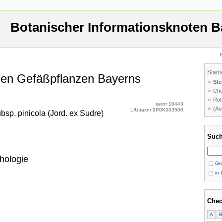
Botanischer Informationsknoten B
Start
 den Gefäßpflanzen Bayerns
Ste
Che
Rot
taxnr 10443
(Au
LfU-taxnr 9P0K003500
sp. pinicola (Jord. ex Sudre)
Such
hologie
Gro
in 
Chec
A