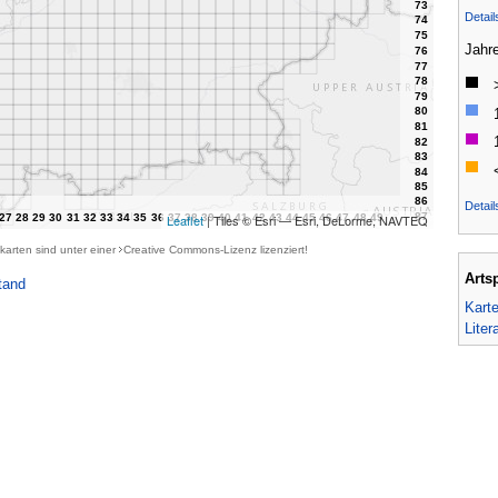
Detai
Jahr
Detail
Leaflet
| Tiles © Esri — Esri, DeLorme, NAVTEQ
karten sind unter einer
Creative Commons-Lizenz
lizenziert!
Arts
tand
Kart
Liter