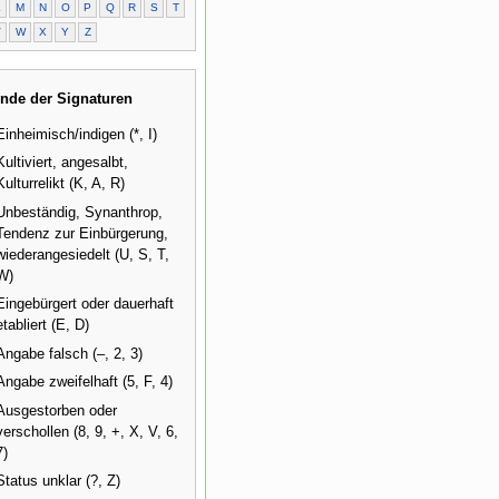
L
M
N
O
P
Q
R
S
T
V
W
X
Y
Z
nde der Signaturen
Einheimisch/indigen (*, I)
Kultiviert, angesalbt,
Kulturrelikt (K, A, R)
Unbeständig, Synanthrop,
Tendenz zur Einbürgerung,
wiederangesiedelt (U, S, T,
W)
Eingebürgert oder dauerhaft
etabliert (E, D)
Angabe falsch (–, 2, 3)
Angabe zweifelhaft (5, F, 4)
Ausgestorben oder
verschollen (8, 9, +, X, V, 6,
7)
Status unklar (?, Z)