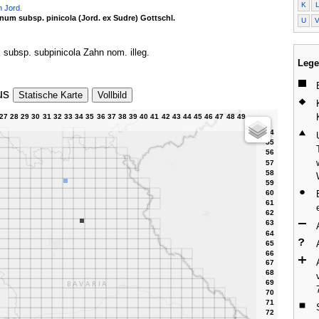
K
m Jord.
num subsp. pinicola (Jord. ex Sudre) Gottschl.
U
 subsp. subpinicola Zahn nom. illeg.
Lege
us
Statische Karte
Vollbild