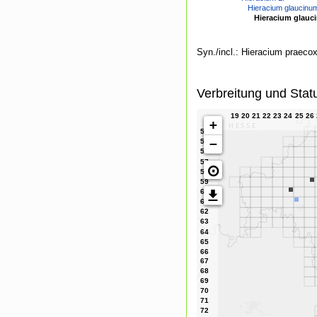
Hieracium glaucinu
Hieracium glauci
Syn./incl.: Hieracium praecox
Verbreitung und Stat
+
−
⊙