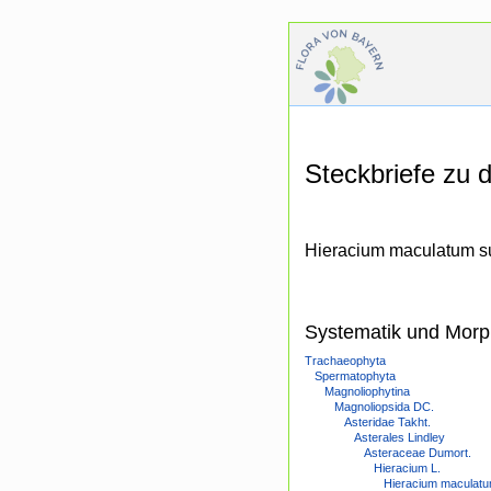
Steckbriefe zu
Hieracium maculatum su
Systematik und Morp
Trachaeophyta
Spermatophyta
Magnoliophytina
Magnoliopsida DC.
Asteridae Takht.
Asterales Lindley
Asteraceae Dumort.
Hieracium L.
Hieracium maculat