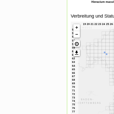
Hieracium macul
Verbreitung und Stat
+
−
⊙