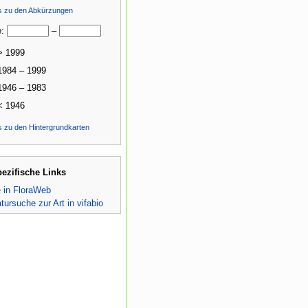
ls zu den Abkürzungen
e:
–
> 1999
1984 – 1999
1946 – 1983
< 1946
s zu den Hintergrundkarten
pezifische Links
e in FloraWeb
atursuche zur Art in vifabio