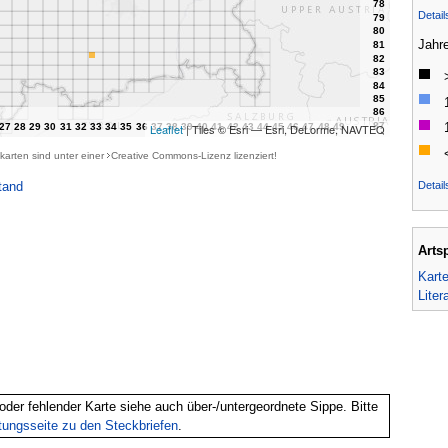
Detai
Jahr
Leaflet
| Tiles © Esri — Esri, DeLorme, NAVTEQ
karten sind unter einer
Creative Commons-Lizenz
lizenziert!
Detail
tand
Arts
Kart
Liter
oder fehlender Karte siehe auch über-/untergeordnete Sippe. Bitte
itungsseite zu den Steckbriefen
.