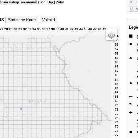
K
atum subsp. arenarium (Sch. Bip.) Zahn
U
us
Statische Karte
Vollbild
Lege