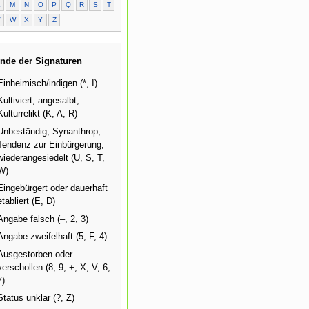
L
M
N
O
P
Q
R
S
T
V
W
X
Y
Z
nde der Signaturen
Einheimisch/indigen (*, I)
Kultiviert, angesalbt,
Kulturrelikt (K, A, R)
Unbeständig, Synanthrop,
Tendenz zur Einbürgerung,
wiederangesiedelt (U, S, T,
W)
Eingebürgert oder dauerhaft
etabliert (E, D)
Angabe falsch (–, 2, 3)
Angabe zweifelhaft (5, F, 4)
Ausgestorben oder
verschollen (8, 9, +, X, V, 6,
7)
Status unklar (?, Z)