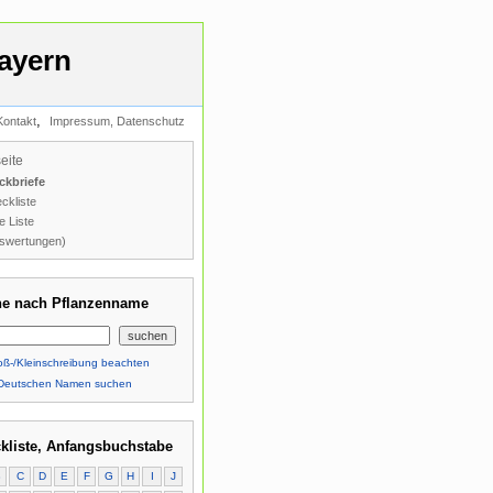
ayern
,
Kontakt
Impressum, Datenschutz
seite
ckbriefe
ckliste
e Liste
swertungen)
e nach Pflanzenname
ß-/Kleinschreibung beachten
Deutschen Namen suchen
kliste, Anfangsbuchstabe
B
C
D
E
F
G
H
I
J