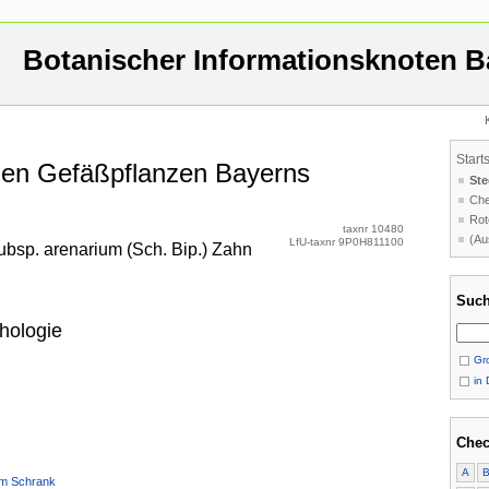
Botanischer Informationsknoten B
Start
 den Gefäßpflanzen Bayerns
Ste
Che
Rot
taxnr 10480
(Au
LfU-taxnr 9P0H811100
bsp. arenarium (Sch. Bip.) Zahn
Such
hologie
Gro
in 
Chec
A
um Schrank