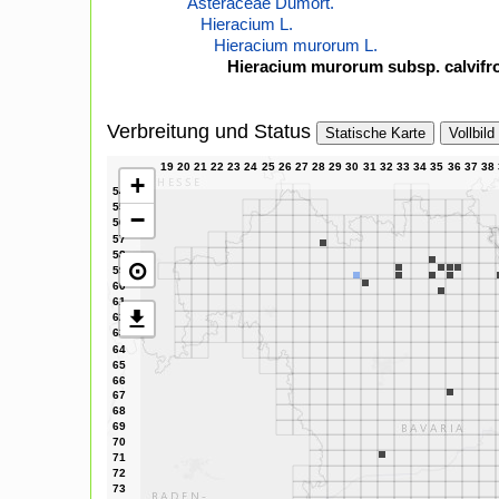
Asteraceae Dumort.
Hieracium L.
Hieracium murorum L.
Hieracium murorum subsp. calvifr
Verbreitung und Status
Statische Karte
Vollbild
+
−
⊙