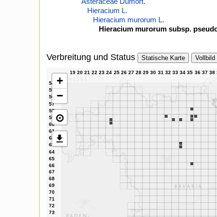
Asteraceae Dumort.
Hieracium L.
Hieracium murorum L.
Hieracium murorum subsp. pseudo
Verbreitung und Status
Statische Karte
Vollbild
+
−
⊙