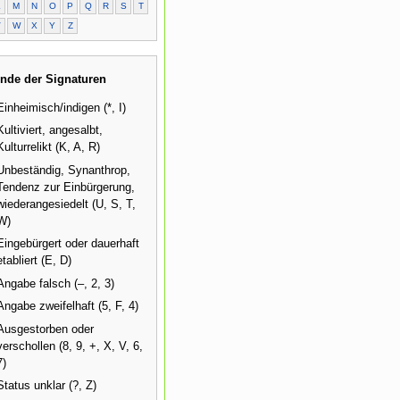
L
M
N
O
P
Q
R
S
T
V
W
X
Y
Z
nde der Signaturen
Einheimisch/indigen (*, I)
Kultiviert, angesalbt,
Kulturrelikt (K, A, R)
Unbeständig, Synanthrop,
Tendenz zur Einbürgerung,
wiederangesiedelt (U, S, T,
W)
Eingebürgert oder dauerhaft
etabliert (E, D)
Angabe falsch (–, 2, 3)
Angabe zweifelhaft (5, F, 4)
Ausgestorben oder
verschollen (8, 9, +, X, V, 6,
7)
Status unklar (?, Z)