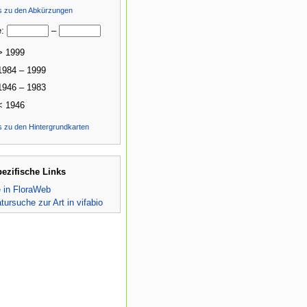
ls zu den Abkürzungen
e:
–
> 1999
1984 – 1999
1946 – 1983
< 1946
s zu den Hintergrundkarten
pezifische Links
e in FloraWeb
atursuche zur Art in vifabio