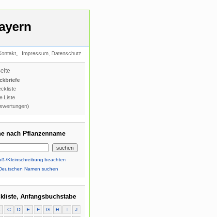
ayern
,
Kontakt
Impressum, Datenschutz
seite
ckbriefe
ckliste
e Liste
swertungen)
e nach Pflanzenname
ß-/Kleinschreibung beachten
Deutschen Namen suchen
kliste, Anfangsbuchstabe
B
C
D
E
F
G
H
I
J