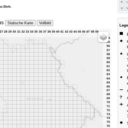
K
s Ehrh.
U
us
Statische Karte
Vollbild
Lege