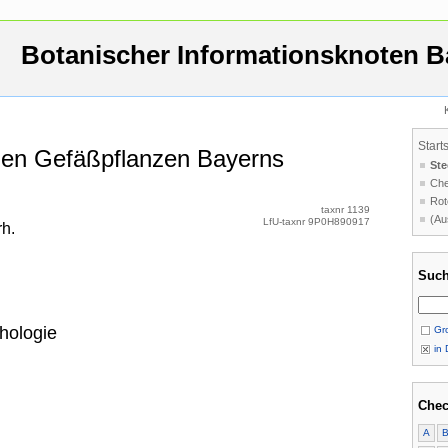
Botanischer Informationsknoten B
Start
 den Gefäßpflanzen Bayerns
Ste
Che
Rot
taxnr 1139
(Au
LfU-taxnr 9P0H890917
h.
Such
hologie
Gro
in 
Chec
A