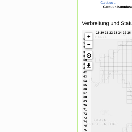
Carduus L.
Carduus hamulosu
Verbreitung und Stat
+
−
⊙