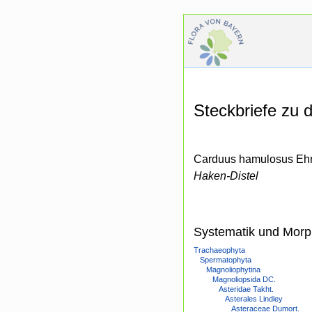
Steckbriefe zu
Carduus hamulosus Ehr
Haken-Distel
Systematik und Morp
Trachaeophyta
Spermatophyta
Magnoliophytina
Magnoliopsida DC.
Asteridae Takht.
Asterales Lindley
Asteraceae Dumort.