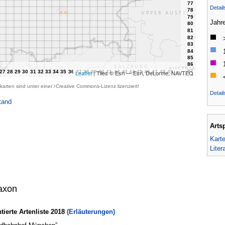
Detai
Jahr
Leaflet
| Tiles © Esri — Esri, DeLorme, NAVTEQ
karten sind unter einer
Creative Commons-Lizenz
lizenziert!
Detail
tand
Arts
Kart
Liter
axon
erte Artenliste 2018
(Erläuterungen)