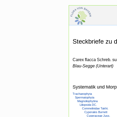
Steckbriefe zu
Carex flacca Schreb. su
Blau-Segge (Unterart)
Systematik und Morp
Trachaeophyta
Spermatophyta
Magnoliophytina
Liliopsida DC.
Commelinidae Takht.
Cyperales Burnett
Cyperaceae Juss.