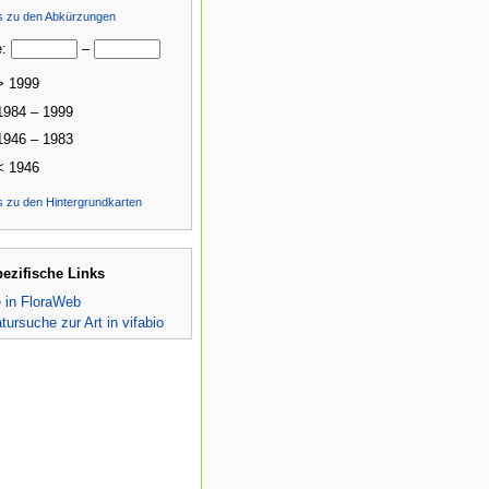
ls zu den Abkürzungen
e:
–
> 1999
1984 – 1999
1946 – 1983
< 1946
s zu den Hintergrundkarten
pezifische Links
e in FloraWeb
atursuche zur Art in vifabio