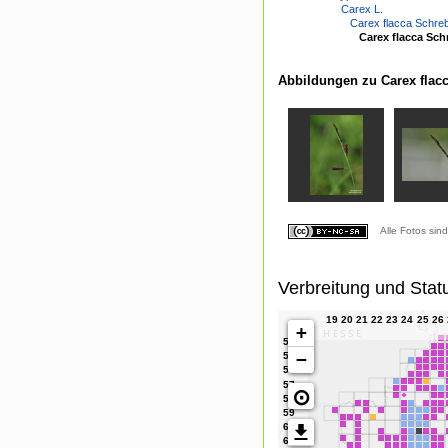
Carex L.
Carex flacca Schreb
Carex flacca Sch
Abbildungen zu Carex flacc
Alle Fotos sin
Verbreitung und Stat
+
−
⊙