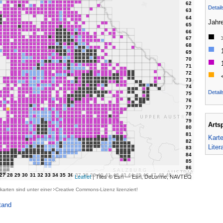
Detai
Jahr
Detail
Arts
Kart
Liter
Leaflet
| Tiles © Esri — Esri, DeLorme, NAVTEQ
karten sind unter einer
Creative Commons-Lizenz
lizenziert!
tand