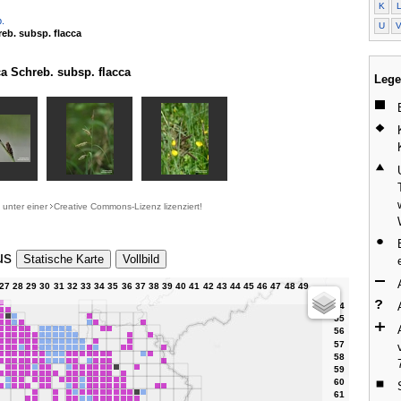
K
.
U
reb. subsp. flacca
a Schreb. subsp. flacca
Lege
d unter einer
Creative Commons-Lizenz
lizenziert!
us
Statische Karte
Vollbild