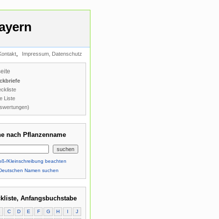
ayern
,
Kontakt
Impressum, Datenschutz
seite
ckbriefe
ckliste
e Liste
swertungen)
e nach Pflanzenname
ß-/Kleinschreibung beachten
Deutschen Namen suchen
kliste, Anfangsbuchstabe
B
C
D
E
F
G
H
I
J