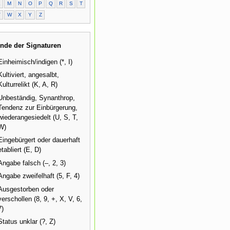
L
M
N
O
P
Q
R
S
T
V
W
X
Y
Z
nde der Signaturen
Einheimisch/indigen (*, I)
Kultiviert, angesalbt,
Kulturrelikt (K, A, R)
Unbeständig, Synanthrop,
Tendenz zur Einbürgerung,
wiederangesiedelt (U, S, T,
W)
Eingebürgert oder dauerhaft
etabliert (E, D)
Angabe falsch (–, 2, 3)
Angabe zweifelhaft (5, F, 4)
Ausgestorben oder
verschollen (8, 9, +, X, V, 6,
7)
Status unklar (?, Z)